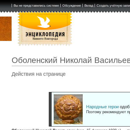
Вы не представились системе
Обсуждение
Вклад
Создать учётную запи
Оболенский Николай Василье
Действия на странице
Народные герои
одоб
Поэтому рекомендуют пр