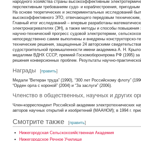
народного хозяйства страны высокоэффективным электротермич
перспективным требованиям судо- и кораблестроения, пригодным
На основе теоретических и экспериментальных исследований был
высокоэффективного ЭТО, отвечающего передовым техническим, 
Главный итог исследований – впервые разработаны математическ
электронагревателях (ЭН), а также методы и способы повышения
научно-технический прогресс судовой электротермии, сельскохоз
непосредственно самим выполнены и внедрены конструкторско-те
технические решения, защищенные 24 авторскими свидетельства
судостроительной промышленности имени академика А. Н. Крылова (
медалями ВДНХ СССР, премией Госкомоборонпрома РФ (1995) за 
решения конверсионных проблем. Результаты научно-практической
Награды
[
править
]
Медали “Ветеран труда” (1990), “300 лет Российскому флоту” (199
“Орден орла с короной” (2004) и “За заслуги” (2006).
Членство в общественных, научных и других ор
Член-корреспондент Российской академии электротехнических на
авторов научных открытий и изобретений (МААНОИ); в 1994 г. при
Смотрите также
[
править
]
Нижегородская Сельскохозяйственная Академия
Нижегородское Речное Училище