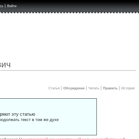
сь
Войти
вич
Статья
Обсуждение
Читать
Править
История
ряют эту статью
одолжать текст в том же духе