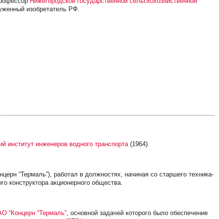
 профессор
Нижегородской государственной сельскохозяйственной
луженный изобретатель РФ.
ий институт инженеров водного транспорта
(1964).
онцерн “Термаль”), работал в должностях, начиная со старшего техника-
ого конструктора акционерного общества.
АО “Концерн “Термаль”
, основной задачей которого было обеспечение