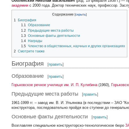
Оболенский Николай Васильевич
(род. 15 февраля 1938 г.) —
академии
с 2000 года. Доктор технических наук, профессор. Зас
Содержание
1
Биография
1.1
Образование
1.2
Предыдущие места работы
1.3
Основные факты деятельности
1.4
Награды
1.5
Членство в общественных, научных и других организациях
2
Смотрите также
Биография
[
править
]
Образование
[
править
]
Горьковское речное училище им. И. П. Кулибина
(1960),
Горьковск
Предыдущие места работы
[
править
]
1961-1999 гг. – завод им. В. И. Ульянова (в последствии – ЗАО “К
конструктора, последовательно пройдя все ступени до генеральн
Основные факты деятельности
[
править
]
Возглавляя специальное конструкторско-технологическое бюро
З