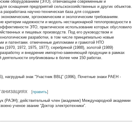
еским оборудованием (ЭТО), отвечающем современным и
 для оснащения предприятий сельскохозяйственных и других объектов.
а разработана научно-техническая база для создания
экономическим, эргономическим и экологическим требованиям.
ие критерии надежности и модель нестационарной теплопроводности в
 эффективности ЭТО, практическое использование которых обусловило
яйственных и пищевых производств. Под его руководством и
хнологические разработки, в том числе принципиально новые
ми и патентами. отмеченные дипломами и грамотой НТО
1970, 1972, 1975, 1977); серебряной (1988), золотой (1989)
разработку и внедрение импортно-заменяющей продукции в рамках
 деятельности опубликованы в более чем 150 работах.
6), нагрудный знак “Участник ВВЦ” (1996), Почетные знаки РАЕН -
ганизациях
[
править
]
ук (РАЭН); действительный член (академик) Международной академии
своено ученое звание “Доктор электротехники”.