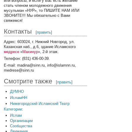
или вопросы, и если у Вас есть желание
стать членом молодежного движения
мусульман «НУР», то ПИШИТЕ НАМ ИЛИ
ЗВОНИТЕ!!! Мы обязательно с Вами
свяжемся!
Контакты
[
править
]
Адрес: 603024, г. Нижний Новгород, ул.
Казанская наб., д.6, здание Исламского
медресе
«
Махинур
», 2-й этаж.
Телефон: (831) 436-00-39.
E-mail: madina@sinn.ru, info@islamnn.ru,
medrese@sinn.ru
Смотрите также
[
править
]
ДУМНО
ИсламНН
Нижегородский Исламский Театр
Категории
:
Ислам
Организации
Сообщества
Движения