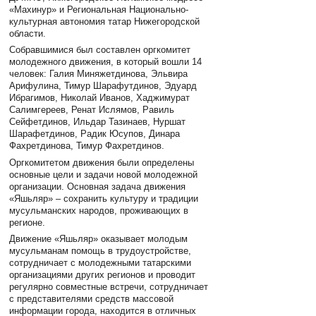
«Махинур» и Региональная Национально-
культурная автономия татар Нижегородской
области.
Собравшимися был составлен оргкомитет
молодежного движения, в который вошли 14
человек: Галия Миняжетдинова, Эльвира
Арифулина, Тимур Шарафутдинов, Эдуард
Ибрагимов, Николай Иванов, Хаджимурат
Салимгереев, Ренат Ислямов, Равиль
Сейфетдинов, Ильдар Тазинаев, Нуршат
Шарафетдинов, Радик Юсупов, Динара
Фахретдинова, Тимур Фахретдинов.
Оргкомитетом движения были определены
основные цели и задачи новой молодежной
организации. Основная задача движения
«Яшьляр» – сохранить культуру и традиции
мусульманских народов, проживающих в
регионе.
Движение «Яшьляр» оказывает молодым
мусульманам помощь в трудоустройстве,
сотрудничает с молодежными татарскими
организациями других регионов и проводит
регулярно совместные встречи, сотрудничает
с представителями средств массовой
информации города, находится в отличных