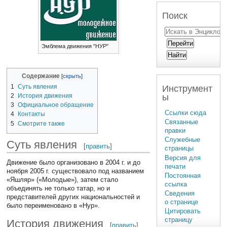
Поиск
Эмблема движения "НУР"
Содержание
1
Суть явления
Инструмент
ы
2
История движения
3
Официальное обращение
Ссылки сюда
4
Контакты
Связанные
5
Смотрите также
правки
Служебные
Суть явления
[
править
]
страницы
Версия для
Движение было организовано в 2004 г. и до
печати
ноября 2005 г. существовало под названием
Постоянная
«Яшляр» («Молодые»), затем стало
ссылка
объединять не только татар, но и
Сведения
представителей других национальностей и
о странице
было переименовано в «Нур».
Цитировать
страницу
История движения
[
править
]