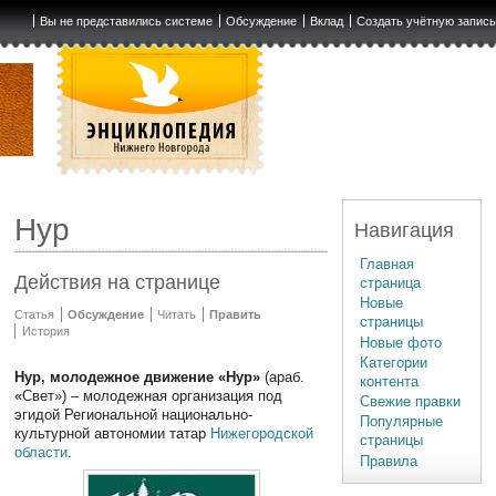
Вы не представились системе
Обсуждение
Вклад
Создать учётную запис
Нур
Навигация
Главная
Действия на странице
страница
Новые
Статья
Обсуждение
Читать
Править
страницы
История
Новые фото
Категории
Нур, молодежное движение «Нур»
(араб.
контента
«Свет») – молодежная организация под
Свежие правки
эгидой Региональной национально-
Популярные
культурной автономии татар
Нижегородской
страницы
области
.
Правила