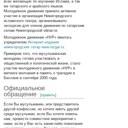
всех желающих по изучению Ислама, а так
же татарского и арабского языков.
Молодежное движение приняло активное
участие в организации Нижегородского
исламского театра, организовывало
экскурсии для членов движения по татарским
селам Нижегородской области.
Молодежное движение «НУР» явилось
учредителем
Интернет-издания
нижегородских татар www.nizgar.ru
.
Примером того, что мусульманская
молодежь готова участвовать в
общественной и политической жизни, стало
участие молодежного движения «НУР» в
митинге молчания в память о трагедии в
Беслане в сентябре 2005 года.
Официальное
обращение
[
править
]
Если Вы мусульманин, или представитель
другой конфессии, но хотите иметь друзей
среди мусульман, если Вы хотите помочь
нам, провести совместное мероприятие с
нами, если у Вас есть какие-либо пожелания