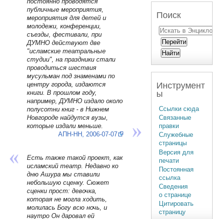
постоянно проводятся
публичные мероприятия,
Поиск
мероприятия для детей и
молодежи, конференции,
съезды, фестивали, при
ДУМНО действуют две
"исламские театральные
студии", на праздники стали
проводиться шествия
мусульман под знаменами по
Инструмент
центру города, издаются
ы
книги. В прошлом году,
например, ДУМНО издало около
Ссылки сюда
полусотни книг - в Нижнем
Новгороде найдутся вузы,
Связанные
которые издали меньше.
правки
АПН-НН, 2006-07-07
Служебные
страницы
Версия для
Есть также такой проект, как
печати
исламский театр. Недавно ко
Постоянная
дню Ашура мы ставили
ссылка
небольшую сценку. Сюжет
Сведения
сценки прост: девочка,
о странице
которая не могла ходить,
Цитировать
молилась Богу всю ночь, и
страницу
наутро Он даровал ей