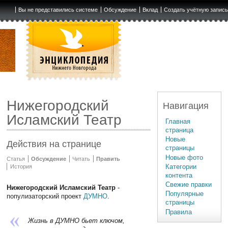
Вы не представились системе
Обсуждение
Вклад
Создать учётную запис
Нижегородский
Навигация
Исламский Театр
Главная
страница
Новые
Действия на странице
страницы
Новые фото
Статья
Обсуждение
Читать
Править
Категории
История
контента
Свежие правки
Нижегородский Исламский Театр
-
Популярные
популизаторский проект
ДУМНО
.
страницы
Правила
Жизнь в ДУМНО бьет ключом,