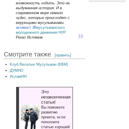
возможность ходить. Это не
выдуманная история. И в
современном мире немало
чудес, которые происходят с
верующими мусульманами.
активист
мусульманского
молодежного движения НУР
Ренат Ислямов
Смотрите также
[
править
]
Клуб Веселых Мусульман (КВМ)
ДУМНО
ИсламНН
Это
незаконченная
статья!
Вы поможете
развитию
проекта, если
пополните
статью хорошей