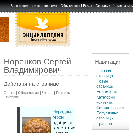
Вы не представились системе
Обсуждение
Вклад
Создать учётную запис
Норенков Сергей
Навигация
Владимирович
Главная
страница
Новые
Действия на странице
страницы
Новые фото
Статья
Обсуждение
Читать
Править
Категории
История
контента
Свежие правки
Народные
Популярные
герои
страницы
одобряют
Правила
эту статью