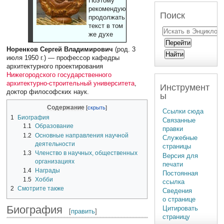
Поэтому
рекомендуют
Поиск
продолжать
текст в том
же духе
Норенков Сергей Владимирович
(род. 3
июля 1950 г.) — профессор кафедры
архитектурного проектирования
Нижегородского государственного
архитектурно-строительный университета
,
Инструмент
доктор философских наук.
ы
Содержание
Ссылки сюда
1
Биография
Связанные
1.1
Образование
правки
1.2
Основные направления научной
Служебные
деятельности
страницы
1.3
Членство в научных, общественных
Версия для
организациях
печати
1.4
Награды
Постоянная
1.5
Хобби
ссылка
2
Смотрите также
Сведения
о странице
Биография
Цитировать
[
править
]
страницу