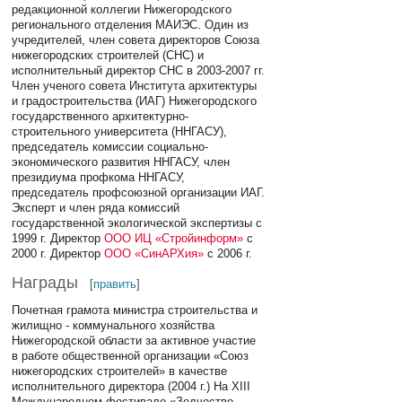
редакционной коллегии Нижегородского
регионального отделения МАИЭС. Один из
учредителей, член совета директоров Союза
нижегородских строителей (СНС) и
исполнительный директор СНС в 2003-2007 гг.
Член ученого совета Института архитектуры
и градостроительства (ИАГ) Нижегородского
государственного архитектурно-
строительного университета (ННГАСУ),
председатель комиссии социально-
экономического развития ННГАСУ, член
президиума профкома ННГАСУ,
председатель профсоюзной организации ИАГ.
Эксперт и член ряда комиссий
государственной экологической экспертизы с
1999 г. Директор
ООО ИЦ «Стройинформ»
с
2000 г. Директор
ООО «СинАРХия»
с 2006 г.
Награды
[
править
]
Почетная грамота министра строительства и
жилищно - коммунального хозяйства
Нижегородской области за активное участие
в работе общественной организации «Союз
нижегородских строителей» в качестве
исполнительного директора (2004 г.) На XIII
Международном фестивале «Зодчество -