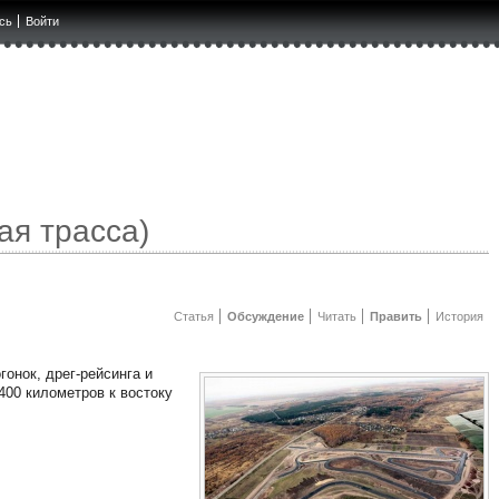
сь
Войти
ая трасса)
Статья
Обсуждение
Читать
Править
История
онок, дрег-рейсинга и
400 километров к востоку