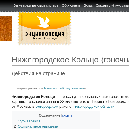
Вы не представились системе
Обсуждение
Вклад
Создать учётную запи
Нижегородское Кольцо (гоночн
Действия на странице
(перенаправлено с «
Нижегородское Кольцо Автогонок
»)
Нижегородское Кольцо
— трасса для кольцевых автогонок, мотог
картинга, расположенная в 22 километрах от Нижнего Новгорода, 
от Москвы, в
Богородском
районе
Нижегородской области
Содержание
1
Суть явления
2
Официальное описание