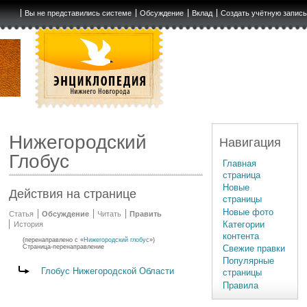
Вы не представились системе
Обсуждение
Вклад
Создать учётную запис
Нижегородский
Навигация
Глобус
Главная
страница
Новые
Действия на странице
страницы
Новые фото
Статья
Обсуждение
Читать
Править
Категории
История
контента
(перенаправлено с «
Нижегородский глобус
»)
Свежие правки
Страница-перенаправление
Популярные
Перенаправление на:
Глобус Нижегородской Области
страницы
Правила