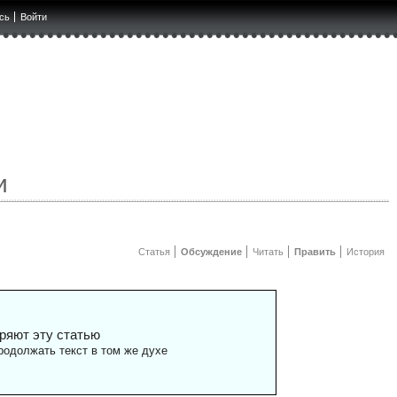
сь
Войти
и
Статья
Обсуждение
Читать
Править
История
ряют эту статью
одолжать текст в том же духе