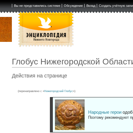
Вы не представились системе
Обсуждение
Вклад
Создать учётную запи
Глобус Нижегородской Област
Действия на странице
(перенаправлено с «
Нижегородский Глобус
»)
Народные герои
одоб
Поэтому рекомендуют пр