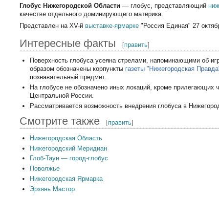
Глобус Нижегородской Области
— глобус, представляющий
ниж
качестве отдельного доминирующего материка.
Представлен на XV-й
выставке-ярмарке
"Россия Единая" 27 октябр
Интересные факты
[
править
]
Поверхность глобуса усеяна стрелами, напоминающими об игр
образом обозначены корпункты
газеты "Нижегородская Правда
познавательный предмет.
На глобусе не обозначено иных локаций, кроме прилегающих 
Центральной России.
Рассматривается возможность внедрения глобуса в Нижегоро
Смотрите также
[
править
]
Нижегородская Область
Нижегородский Меридиан
Глоб-Таун — город-глобус
Поволжье
Нижегородская Ярмарка
Эрзянь Мастор