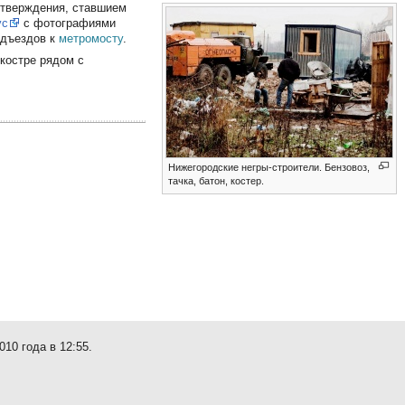
тверждения, ставшием
yc
с фотографиями
одъездов к
метромосту
.
 костре рядом с
Нижегородские негры-строители. Бензовоз,
тачка, батон, костер.
10 года в 12:55.