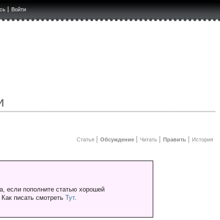
сь
Войти
и
Статья
Обсуждение
Читать
Править
История
а, если пополните статью хорошей
. Как писать смотреть
Тут
.