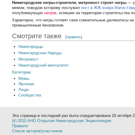
Нижегородские негры-строители, метромост строят негры
— у
мемом, поводом которому послужил
пост в ЖЖ юзера lifanov-l-bp
полубомжующих
негров
, осевшие на территории строительства п
Характерно, что негры готовят свои сомнительные деликатесы на
промышленным бензовозом.
Смотрите также
[
править
]
Нижегородцы
Нижегородские Народы
Метромост
Нижегородский менталитет
Категории
:
Мемы
Явления
Люди
Сообщества
Эта страница в последний раз была отредактирована 16 октября 20
(¢) 2010 АНО Открытая Нижегородская Энциклопедия
Правила
Список авторов/участников