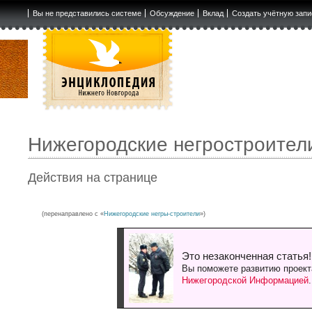
Вы не представились системе
Обсуждение
Вклад
Создать учётную запи
Нижегородские негростроител
Действия на странице
(перенаправлено с «
Нижегородские негры-строители
»)
Это незаконченная статья!
Вы поможете развитию проект
Нижегородской Информацией