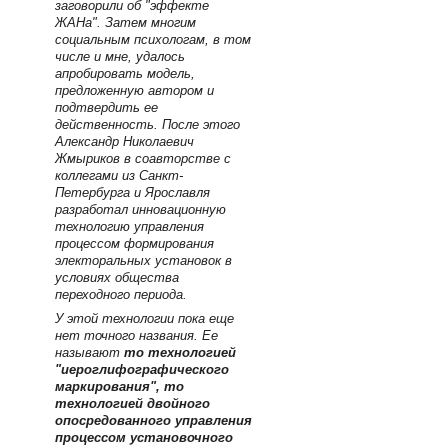
заговорили об "эффекте
ЖАНа". Затем многим
социальным психологам, в том
числе и мне, удалось
апробировать модель,
предложенную автором и
подтвердить ее
действенность. После этого
Александр Николаевич
Жмыриков в соавторстве с
коллегами из Санкт-
Петербурга и Ярославля
разработал инновационную
технологию управления
процессом формирования
электоральных установок в
условиях общества
переходного периода.
У этой технологии пока еще
нет точного названия. Ее
называют
то технологией
"иероглифографического
маркирования", то
технологией двойного
опосредованного управления
процессом установочного