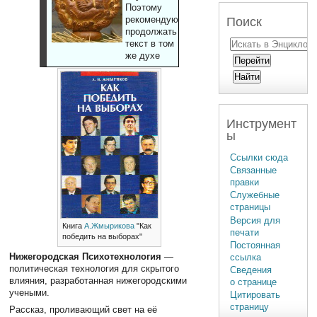
Поэтому
рекомендуют
Поиск
продолжать
текст в том
же духе
Инструмент
ы
Ссылки сюда
Связанные
правки
Служебные
страницы
Версия для
Книга
А.Жмырикова
"Как
печати
победить на выборах"
Постоянная
Нижегородская Психотехнология
—
ссылка
политическая технология для скрытого
Сведения
влияния, разработанная нижегородскими
о странице
учеными.
Цитировать
страницу
Рассказ, проливающий свет на её