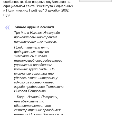
особенности, был впервые опубликован на
официальном сайте "Института Социальных
и Политических Проблем" 3 декабря 2002
года:
Тайное оружие психики...
Три дня в Нижнем Новгороде
проходил семинар-тренинг
политических технологов.
Представители пяти
федеральных округов
знакомились с новой
технологией опосредованного
управления поведением
больших групп людей. По
окончанию семинара мне
удалось взять интервью у
одного из гостей нашего
города профессора Фетискина
Николая Петровича.
– Корр.: Николай Петрович,
чем объяснить то
обстоятельство, что
семинар-тренинг проводился
именно в Нижнем Новгороде, а,