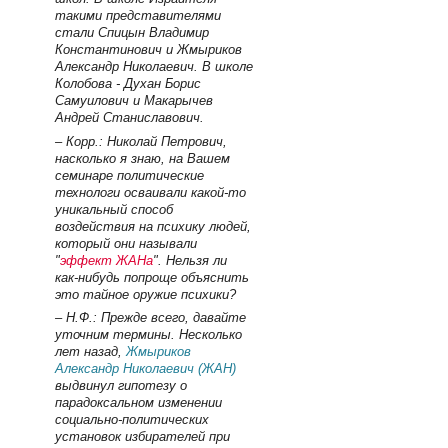
такими представителями
стали Спицын Владимир
Константинович и Жмыриков
Александр Николаевич. В школе
Колобова - Духан Борис
Самуилович и Макарычев
Андрей Станиславович.
– Корр.: Николай Петрович,
насколько я знаю, на Вашем
семинаре политические
технологи осваивали какой-то
уникальный способ
воздействия на психику людей,
который они называли
"
эффект ЖАНа
". Нельзя ли
как-нибудь попроще объяснить
это тайное оружие психики?
– Н.Ф.: Прежде всего, давайте
уточним термины. Несколько
лет назад,
Жмыриков
Александр Николаевич (ЖАН)
выдвинул гипотезу о
парадоксальном изменении
социально-политических
установок избирателей при