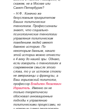
скажем, не в Москве или
Санкт-Петербурге?
– Н.Ф.: Конечно же
безусловным приоритетом
Ваших политических
технологов. Профессионалы
знают, что социально-
психологические технологии
управления политическим
поведением людей имеют
давнюю историю. По
некоторым данным, начало
этой истории можно отнести
к 4 веку до нашей эры. Однако,
если говорить о технологиях в
современном смысле этого
слова, то у их истоков стояли
не американцы и французы, а
Ваш горьковский политолог,
профессор
Владилен Яковлевич
Израитель
. Именно он не
только теоретически
обосновал инновационные
подходы к управлению
политическими процессами, но
и впервые сумел реализовать