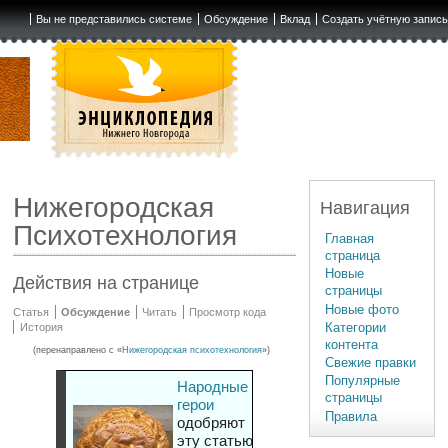
Вы не представились системе
Обсуждение
Вклад
Создать учётную запис
Нижегородская
Навигация
Психотехнология
Главная
страница
Новые
Действия на странице
страницы
Новые фото
Статья
Обсуждение
Читать
Просмотр кода
Категории
История
контента
(перенаправлено с «
Нижегородская психотехнология
»)
Свежие правки
Популярные
Народные
страницы
герои
Правила
одобряют
эту статью