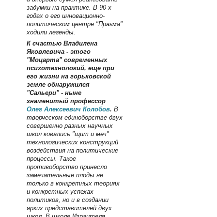
задумки на практике. В 90-х
годах о его инновационно-
политическом центре "Прагма"
ходили легенды.
К счастью
Владилена
Яковлевича - этого
"Моцарта" современных
психотехнологий, еще при
его жизни на горьковской
земле обнаружился
"Сальери" - ныне
знаменитый профессор
Олег Алексеевич Колобов
.
В
творческом единоборстве двух
совершенно разных научных
школ ковались "щит и меч"
технологических конструкций
воздействия на политические
процессы. Такое
противоборство принесло
замечательные плоды не
только в конкретных теориях
и конкретных успехах
политиков, но и в создании
ярких представителей двух
школ. В школе Израителя