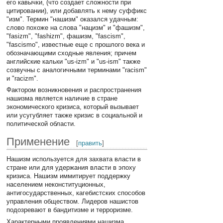
его кавычки, (что создает сложности при
цитировании), или добавлять к нему суффикс
"изм". Термин "нашизм" оказался удачным:
слово похоже на слова "нацизм" и "фашизм",
"fasizm", "fashizm", фашизм, "fascism",
"fascismo", известные еще с прошлого века и
обозначающими сходные явления; причем
английские кальки "us-izm" и "us-ism" также
созвучны с аналогичными терминами "racism"
и "racizm".
Фактором возникновения и распространения
нашизма является наличие в стране
экономического кризиса, который вызывает
или усугубляет также кризис в социальной и
политической области.
Применение
[
править
]
Нашизм используется для захвата власти в
стране или для удержания власти в эпоху
кризиса. Нашизм иммитирует поддержку
населением неконституционных,
антигосударственных, кагебистских способов
управления обществом. Лидеров нашистов
подозревают в бандитизме и терроризме.
Характерными проявлениями нашизма