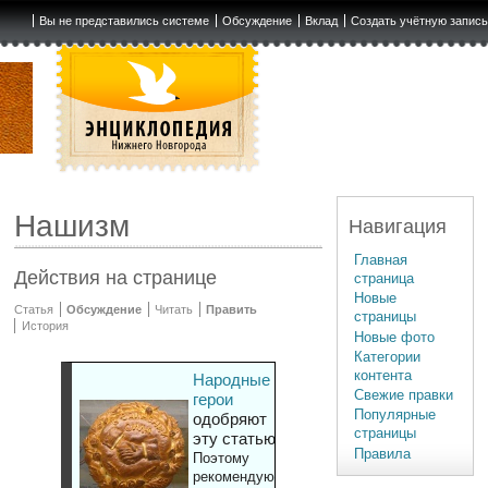
Вы не представились системе
Обсуждение
Вклад
Создать учётную запис
Нашизм
Навигация
Главная
Действия на странице
страница
Новые
Статья
Обсуждение
Читать
Править
страницы
История
Новые фото
Категории
контента
Народные
Свежие правки
герои
Популярные
одобряют
страницы
эту статью
Правила
Поэтому
рекомендуют