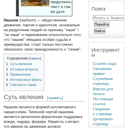
продолжать
текст в том
Поиск
же духе
Нашизм
(nashizm) — общественное
движение, партия и идеология, основанные
на разделении людей по признаку "наши" /
"не наши" и переживании относительно того,
что "нашим" обещана особая судьба и
преимущества: стоит только постоянно
Инструмент
обозначать свою принадлежность к "своим".
ы
Содержание
Ссылки сюда
1
Суть явления
Связанные
2
История вопроса
правки
3
Применение
Служебные
4
Интересные факты
страницы
5
Смотрите также
Версия для
печати
Суть явления
[
править
]
Постоянная
ссылка
Нашизм является формой коллективного
Сведения
нарциссизма. Типичной чертой нашизма
о странице
является религиозно-фанатичная поддержка
Цитировать
вождя, лидера, фюрера. Нашисты считают,
страницу
что именно их движение должно