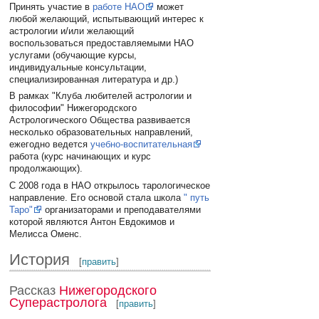
Принять участие в
работе НАО
может
любой желающий, испытывающий интерес к
астрологии и/или желающий
воспользоваться предоставляемыми НАО
услугами (обучающие курсы,
индивидуальные консультации,
специализированная литература и др.)
В рамках "Клуба любителей астрологии и
философии" Нижегородского
Астрологического Общества развивается
несколько образовательных направлений,
ежегодно ведется
учебно-воспитательная
работа (курс начинающих и курс
продолжающих).
С 2008 года в НАО открылось тарологическое
направление. Его основой стала школа
" путь
Таро"
организаторами и преподавателями
которой являются Антон Евдокимов и
Мелисса Оменс.
История
[
править
]
Рассказ
Нижегородского
Суперастролога
[
править
]