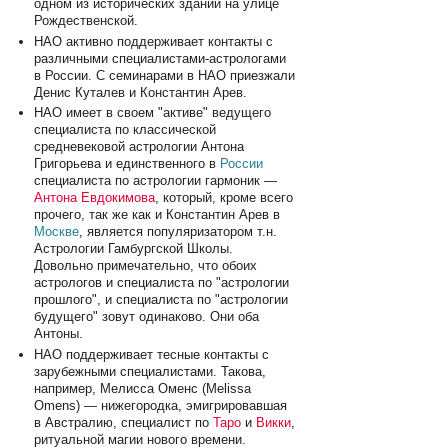
одном из исторических зданий на улице
Рождественской.
НАО активно поддерживает контакты с
различными специалистами-астрологами
в России. С семинарами в НАО приезжали
Денис Куталев и Константин Арев.
НАО имеет в своем "активе" ведущего
специалиста по классической
средневековой астрологии Антона
Григорьева и единственного в
России
специалиста по астрологии гармоник —
Антона Евдокимова
, который, кроме всего
прочего, так же как и Константин Арев в
Москве
, является популяризатором т.н.
Астрологии Гамбургской Школы.
Довольно примечательно, что обоих
астрологов и специалиста по "астрологии
прошлого", и специалиста по "астрологии
будущего" зовут одинаково. Они оба
Антоны.
НАО поддерживает тесные контакты с
зарубежными специалистами. Такова,
например, Мелисса Оменс (Melissa
Omens) — нижегородка, эмигрировавшая
в Австралию, специалист по
Таро
и
Викки
,
ритуальной магии нового времени.