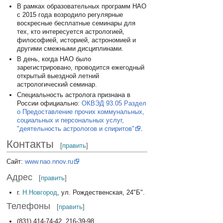
В рамках образовательных программ НАО
с 2015 года возродило регулярные
воскресные бесплатные семинары для
тех, кто интересуется астрологией,
философией, историей, астрономией и
другими смежными дисциплинами.
В день, когда НАО было
зарегистрировано, проводится ежегодный
открытый выездной летний
астрологический семинар.
Специальность астролога признана в
России официально:
ОКВЭД 93.05 Раздел
о Предоставление прочих коммунальных,
социальных и персональных услуг,
"деятельность астрологов и спиритов"
.
Контакты
[
править
]
Сайт:
www.nao.nnov.ru
Адрес
[
править
]
г.
Н.Новгород
, ул. Рождественская, 24"Б".
Телефоны
[
править
]
(831) 414-74-42, 216-39-98