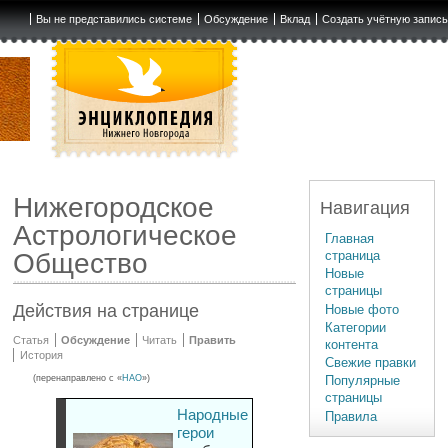
Вы не представились системе
Обсуждение
Вклад
Создать учётную запис
Нижегородское
Навигация
Астрологическое
Главная
страница
Общество
Новые
страницы
Действия на странице
Новые фото
Категории
Статья
Обсуждение
Читать
Править
контента
История
Свежие правки
(перенаправлено с «
НАО
»)
Популярные
страницы
Народные
Правила
герои