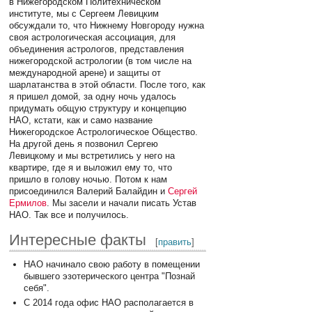
в Нижегородском Политехническом
институте, мы с Сергеем Левицким
обсуждали то, что Нижнему Новгороду нужна
своя астрологическая ассоциация, для
объединения астрологов, представления
нижегородской астрологии (в том числе на
международной арене) и защиты от
шарлатанства в этой области. После того, как
я пришел домой, за одну ночь удалось
придумать общую структуру и концепцию
НАО, кстати, как и само название
Нижегородское Астрологическое Общество.
На другой день я позвонил Сергею
Левицкому и мы встретились у него на
квартире, где я и выложил ему то, что
пришло в голову ночью. Потом к нам
присоединился Валерий Балайдин и
Сергей
Ермилов
. Мы засели и начали писать Устав
НАО. Так все и получилось.
Интересные факты
[
править
]
НАО начинало свою работу в помещении
бывшего эзотерического центра "Познай
себя".
С 2014 года офис НАО располагается в