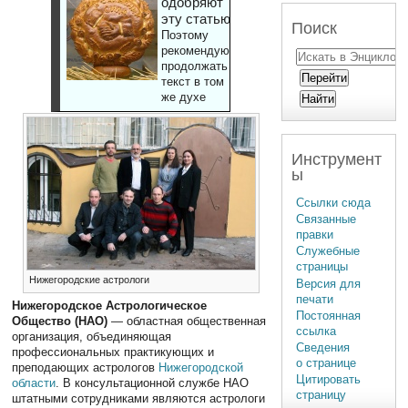
одобряют
эту статью
Поиск
Поэтому
рекомендуют
продолжать
текст в том
же духе
Инструмент
ы
Ссылки сюда
Связанные
правки
Служебные
страницы
Нижегородские астрологи
Версия для
печати
Нижегородское Астрологическое
Постоянная
Общество (НАО)
— областная общественная
ссылка
организация, объединяющая
Сведения
профессиональных практикующих и
о странице
преподающих астрологов
Нижегородской
Цитировать
области
. В консультационной службе НАО
страницу
штатными сотрудниками являются астрологи