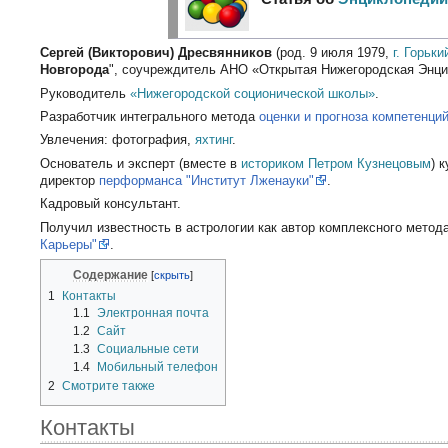
Сергей (Викторович) Дресвянников
(род. 9 июля 1979,
г. Горьки
Новгорода
", соучреждитель АНО «Открытая Нижегородская Энци
Руководитель
«Нижегородской соционической школы»
.
Разработчик интегрального метода
оценки и прогноза компетенци
Увлечения: фотография,
яхтинг
.
Основатель и эксперт (вместе в
историком Петром Кузнецовым
) 
директор
перформанса "Институт Лженауки"
.
Кадровый консультант.
Получил известность в астрологии как автор комплексного метод
Карьеры"
.
Содержание
1
Контакты
1.1
Электронная почта
1.2
Сайт
1.3
Социальные сети
1.4
Мобильный телефон
2
Смотрите также
Контакты