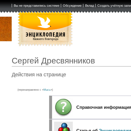
Вы не представились системе
Обсуждение
Вклад
Создать учётную запи
Сергей Дресвянников
Действия на странице
(перенаправлено с «
Мысь
»)
Справочная информаци
Статья об
Энциклопедии