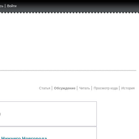
сь
Войти
Статья
Обсуждение
Читать
Просмотр кода
История
я
 Нижнего Новгорода