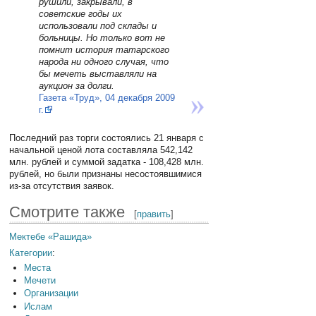
рушили, закрывали, в
советские годы их
использовали под склады и
больницы. Но только вот не
помнит история татарского
народа ни одного случая, что
бы мечеть выставляли на
аукцион за долги.
Газета «Труд», 04 декабря 2009
г.
Последний раз торги состоялись 21 января с
начальной ценой лота составляла 542,142
млн. рублей и суммой задатка - 108,428 млн.
рублей, но были признаны несостоявшимися
из-за отсутствия заявок.
Смотрите также
[
править
]
Мектебе «Рашида»
Категории
:
Места
Мечети
Организации
Ислам