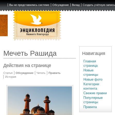
Вы не представились системе
Обсуждение
Вклад
Создать учётную запис
Мечеть Рашида
Навигация
Главная
Действия на странице
страница
Новые
Статья
Обсуждение
Читать
Править
страницы
История
Новые фото
Категории
контента
Свежие правки
Популярные
страницы
Правила