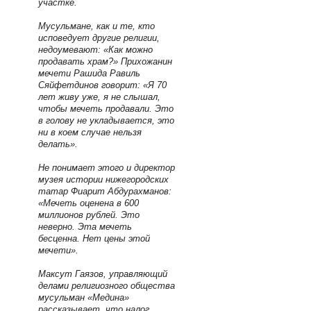
участке.
Мусульмане, как и те, кто
исповедует другие религии,
недоумевают: «Как можно
продавать храм?» Прихожанин
мечети Рашида Равиль
Сяйфетдинов говорит: «Я 70
лет живу уже, я не слышал,
чтобы мечеть продавали. Это
в голову не укладывается, это
ни в коем случае нельзя
делать».
Не понимает этого и директор
музея истории нижегородских
татар Фиарит Абдурахманов:
«Мечеть оценена в 600
миллионов рублей. Это
неверно. Эта мечеть
бесценна. Нет цены этой
мечети».
Максут Гаязов, управляющий
делами религиозного общества
мусульман «Медина»
рассказывает, что налог,