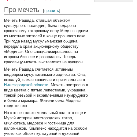
Про мечеть
[
править
]
Мечеть Рашида, ставшая объектом
культурного наследия, была подарена
крошечному татарскому селу Медяны одним
из местных жителей в конце прошлого века.
Три года назад мусульманская община
передала храм акционерному обществу
«Медина». Оно специализировалось на
игорном бизнесе и разорилось. Теперь
красавицу-мечеть выставляют на аукцион.
Мечеть Рашида считается истинным
шедевром мусульманского зодчества. Она,
пожалуй, самая красивая и оригинальная в
Нижегородской области
. Мечеть построена в
виде цветка с пятью лепестками, украшена
тонкой резьбой и вкраплениями изумрудного
и белого мрамора. Жители села Медяны
гордятся ею.
Но это не только молельный зал, это еще и
Музей истории нижегородских татар,
библиотека, медресе и гостиница для
паломников. Комплекс находится на особом
учете как объект культурной и духовной