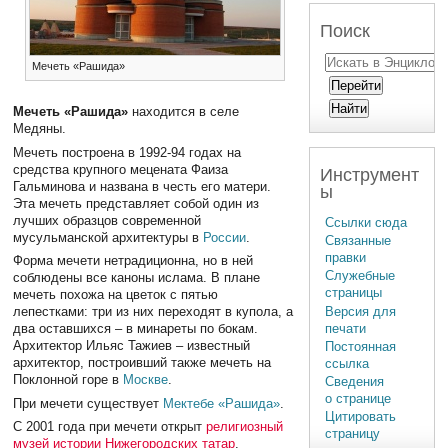
Поиск
Мечеть «Рашида»
Мечеть «Рашида»
находится в селе
Медяны.
Мечеть построена в 1992-94 годах на
средства крупного мецената Фаиза
Инструмент
Гальминова и названа в честь его матери.
ы
Эта мечеть представляет собой один из
лучших образцов современной
Ссылки сюда
мусульманской архитектуры в
России
.
Связанные
правки
Форма мечети нетрадиционна, но в ней
Служебные
соблюдены все каноны ислама. В плане
страницы
мечеть похожа на цветок с пятью
Версия для
лепестками: три из них переходят в купола, а
печати
два оставшихся – в минареты по бокам.
Архитектор Ильяс Тажиев – известный
Постоянная
архитектор, построивший также мечеть на
ссылка
Поклонной горе в
Москве
.
Сведения
о странице
При мечети существует
Мектебе «Рашида»
.
Цитировать
С 2001 года при мечети открыт
религиозный
страницу
музей истории Нижегородских татар
.