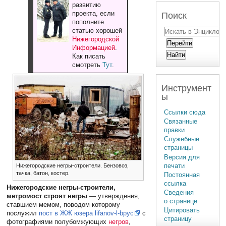
развитию
проекта, если
Поиск
пополните
статью хорошей
Нижегородской
Информацией
.
Как писать
смотреть
Тут
.
Инструмент
ы
Ссылки сюда
Связанные
правки
Служебные
страницы
Версия для
печати
Нижегородские негры-строители. Бензовоз,
тачка, батон, костер.
Постоянная
ссылка
Нижегородские негры-строители,
Сведения
метромост строят негры
— утверждения,
о странице
ставшием мемом, поводом которому
Цитировать
послужил
пост в ЖЖ юзера lifanov-l-bpyc
с
страницу
фотографиями полубомжующих
негров
,