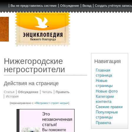
Вы не представились системе
Обсуждение
Вклад
Создать учётную запис
Нижегородские
Навигация
негростроители
Главная
страница
Новые
Действия на странице
страницы
Новые фото
Статья
Обсуждение
Читать
Править
Категории
История
контента
(перенаправлено с «
Метромост строят негры
»)
Свежие правки
Популярные
Это
страницы
незаконченная
Правила
статья!
Вы поможете