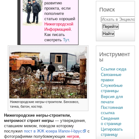
развитию
проекта, если
Поиск
пополните
статью хорошей
Нижегородской
Информацией
.
Как писать
смотреть
Тут
.
Инструмент
ы
Ссылки сюда
Связанные
правки
Служебные
страницы
Версия для
печати
Нижегородские негры-строители. Бензовоз,
тачка, батон, костер.
Постоянная
ссылка
Нижегородские негры-строители,
Сведения
метромост строят негры
— утверждения,
о странице
ставшием мемом, поводом которому
Цитировать
послужил
пост в ЖЖ юзера lifanov-l-bpyc
с
страницу
фотографиями полубомжующих
негров
,