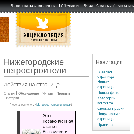
Вы не представились системе
Обсуждение
Вклад
Создать учётную запис
Нижегородские
Навигация
негростроители
Главная
страница
Новые
Действия на странице
страницы
Новые фото
Статья
Обсуждение
Читать
Править
Категории
История
контента
(перенаправлено с «
Метромост строили негры
»)
Свежие правки
Популярные
Это
страницы
незаконченная
Правила
статья!
Вы поможете