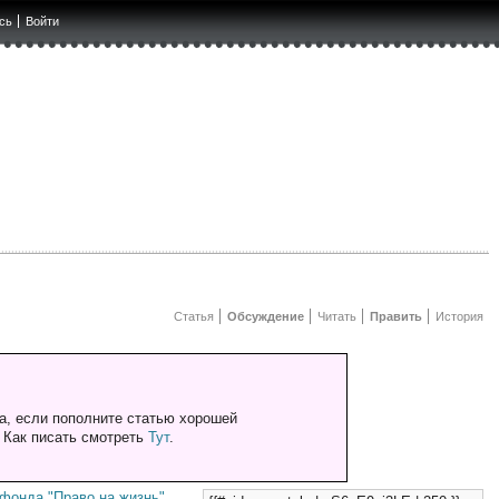
сь
Войти
Статья
Обсуждение
Читать
Править
История
а, если пополните статью хорошей
. Как писать смотреть
Тут
.
 фонда "Право на жизнь"
,