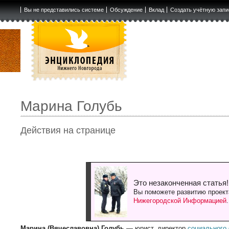
Вы не представились системе
Обсуждение
Вклад
Создать учётную запи
Марина Голубь
Действия на странице
Это незаконченная статья!
Вы поможете развитию проект
Нижегородской Информацией
Марина (Вячеславовна) Голубь
— юрист, директор
социального