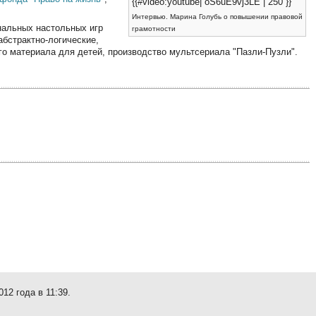
{{#video:youtube| oS6uE9vj3LE | 250 }}
Интервью. Марина Голубь о повышении правовой
инальных настольных игр
грамотности
абстрактно-логические,
ого материала для детей, производство мультсериала "Пазли-Пузли".
12 года в 11:39.