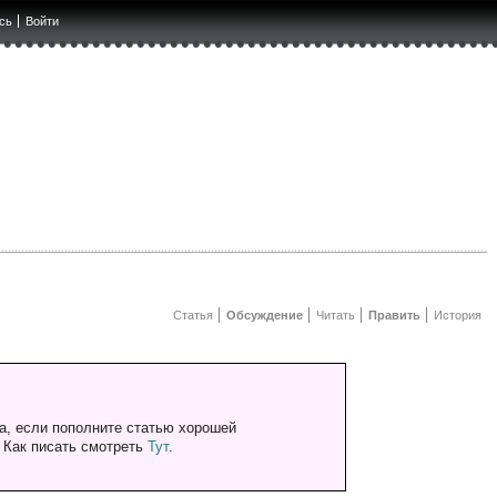
сь
Войти
Статья
Обсуждение
Читать
Править
История
а, если пополните статью хорошей
. Как писать смотреть
Тут
.