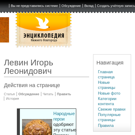
Вы не представились системе
Обсуждение
Вклад
Создать учётную запис
Левин Игорь
Навигация
Леонидович
Главная
страница
Новые
Действия на странице
страницы
Новые фото
Статья
Обсуждение
Читать
Править
Категории
История
контента
Свежие правки
Народные
Популярные
герои
страницы
одобряют
Правила
эту статью