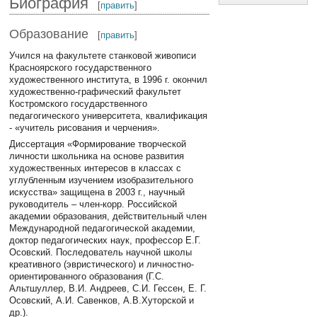
Биография
[
править
]
Образование
[
править
]
Учился на факультете станковой живописи
Красноярского государственного
художественного института, в 1996 г. окончил
художественно-графический факультет
Костромского государственного
педагогического университета, квалификация
- «учитель рисования и черчения».
Диссертация «Формирование творческой
личности школьника на основе развития
художественных интересов в классах с
углубленным изучением изобразительного
искусства» защищена в 2003 г., научный
руководитель – член-корр. Российской
академии образования, действительный член
Международной педагогической академии,
доктор педагогических наук, профессор Е.Г.
Осовский. Последователь научной школы
креативного (эвристического) и личностно-
ориентированного образования (Г.С.
Альтшуллер, В.И. Андреев, С.И. Гессен, Е. Г.
Осовский, А.И. Савенков, А.В.Хуторской и
др.).