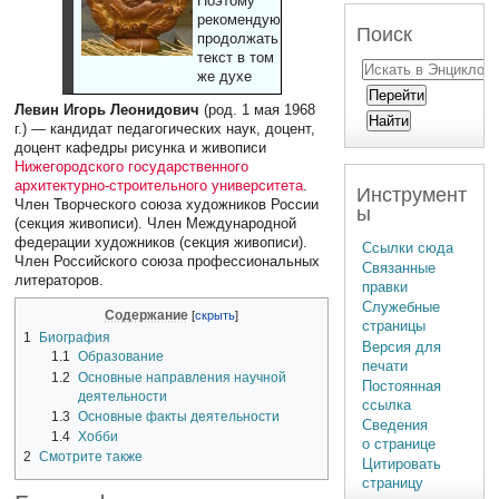
Поэтому
рекомендуют
Поиск
продолжать
текст в том
же духе
Левин Игорь Леонидович
(род. 1 мая 1968
г.) — кандидат педагогических наук, доцент,
доцент кафедры рисунка и живописи
Нижегородского государственного
архитектурно-строительного университета
.
Инструмент
Член Творческого союза художников России
ы
(секция живописи). Член Международной
федерации художников (секция живописи).
Ссылки сюда
Член Российского союза профессиональных
Связанные
литераторов.
правки
Служебные
Содержание
страницы
1
Биография
Версия для
1.1
Образование
печати
1.2
Основные направления научной
Постоянная
деятельности
ссылка
1.3
Основные факты деятельности
Сведения
1.4
Хобби
о странице
2
Смотрите также
Цитировать
страницу