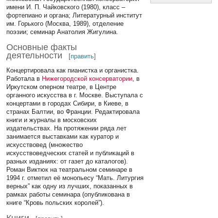
имени И. П. Чайковского (1980), класс –
фортепиано и органа; Литературный институт
им. Горького (Москва, 1989), отделение
поэзии; семинар Анатолия Жигулина.
Основные факты
деятельности
[
править
]
Концертировала как пианистка и органистка.
Работала в
Нижегородской консерватории
, в
Иркутском оперном театре, в Центре
органного искусства в г. Москве. Выступала с
концертами в городах Сибири, в Киеве, в
странах Балтии, во Франции. Редактировала
книги и журналы в московских
издательствах. На протяжении ряда лет
занимается выставками как куратор и
искусствовед (множество
искусствоведческих статей и публикаций в
разных изданиях: от газет до каталогов).
Роман Виктюк на театральном семинаре в
1994 г. отметил её монопьесу “Мать. Литургия
верных” как одну из лучших, показанных в
рамках работы семинара (опубликована в
книге “Кровь польских королей”).