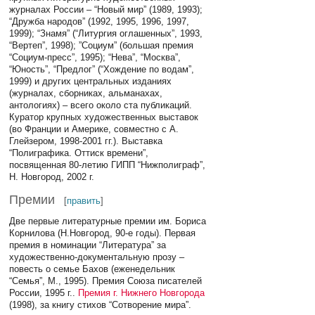
журналах России – “Новый мир” (1989, 1993);
“Дружба народов” (1992, 1995, 1996, 1997,
1999); “Знамя” (“Литургия оглашенных”, 1993,
“Вертеп”, 1998); ”Социум” (большая премия
“Социум-пресс”, 1995); “Нева”, “Москва”,
“Юность”, “Предлог” (“Хождение по водам”,
1999) и других центральных изданиях
(журналах, сборниках, альманахах,
антологиях) – всего около ста публикаций.
Куратор крупных художественных выставок
(во Франции и Америке, совместно с А.
Глейзером, 1998-2001 гг.). Выставка
“Полиграфика. Оттиск времени”,
посвященная 80-летию ГИПП “Нижполиграф”,
Н. Новгород, 2002 г.
Премии
[
править
]
Две первые литературные премии им. Бориса
Корнилова (Н.Новгород, 90-е годы). Первая
премия в номинации “Литература” за
художественно-документальную прозу –
повесть о семье Бахов (еженедельник
“Семья”, М., 1995). Премия Союза писателей
России, 1995 г..
Премия г. Нижнего Новгорода
(1998), за книгу стихов “Сотворение мира”.