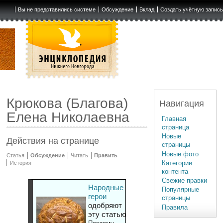
Вы не представились системе
Обсуждение
Вклад
Создать учётную запис
Крюкова (Благова)
Навигация
Елена Николаевна
Главная
страница
Новые
Действия на странице
страницы
Новые фото
Статья
Обсуждение
Читать
Править
Категории
История
контента
Свежие правки
Народные
Популярные
герои
страницы
одобряют
Правила
эту статью