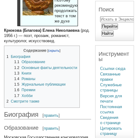
Поэтому
рекомендуют
Поиск
продолжать
текст в том
же духе
Крюкова (Благова) Елена Николаевна
(род.
1956 г.) — поэт, прозаик, романист,
культуролог, искусствовед.
Содержание
Инструмент
1
Биография
ы
1.1
Образование
1.2
Основные факты деятельности
Ссылки сюда
1.3
Книги
Связанные
1.4
Романы
правки
1.5
Журнальные публикации
Служебные
страницы
1.6
Премии
Версия для
1.7
Хобби
печати
2
Смотрите также
Постоянная
ссылка
Биография
[
править
]
Сведения
о странице
Образование
[
править
]
Цитировать
страницу
Московская Государственная консерватория