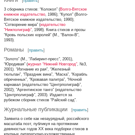
Книги
[
править
]
3 сборника стихов: “Колокол” (
Волго-Вятское
книжное издательство
, 1986); “Купол” (Волго-
Вятское книжное издательство, 1990);
“Сотворение мира” (
издательство
“Нижполиграф”
, 1998). Книга стихов и прозы
“Кровь польских королей” (М., “Валон-В”,
1993).
Романы
[
править
]
“Золото” (М., “Лабиринт-пресс”, 2001),
“Юродивая” (
журнал “Нижний Новгород”
, №3,
2001). “Изгнание из рая”, “Железный
тюльпан”, “Праздник вина”, “Маска”, “Корабль
обреченных”, “Кровавая палитра”, “Ночной
карнавал (издательство “Центрполиграф”,
2002); “Аргентинское танго” (издательство
“Центрполиграф”, 2003). Издается за
рубежом сборник стихов “Райский сад”.
Журнальные публикации
[
править
]
Заявила о себе как незаурядный, российского
масштаба поэт, публикуя на протяжении
девяностых годов XX века подборки стихов в
крупных литературно-художественных