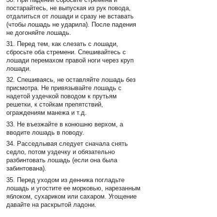
постарайтесь, не выпуская из рук повода,
отдалиться от лошади и сразу не вставать
(чтобы лошадь не ударила). После падения
не догоняйте лошадь.
31. Перед тем, как слезать с лошади,
сбросьте оба стремени. Спешивайтесь с
лошади перемахом правой ноги через круп
лошади.
32. Спешиваясь, не оставляйте лошадь без
присмотра. Не привязывайте лошадь с
надетой уздечкой поводом к прутьям
решетки, к стойкам препятствий,
ограждениям манежа и т.д.
33. Не въезжайте в конюшню верхом, а
вводите лошадь в поводу.
34. Расседлывая следует сначала снять
седло, потом уздечку и обязательно
разбинтовать лошадь (если она была
забинтована).
35. Перед уходом из денника погладьте
лошадь и угостите ее морковью, нарезанным
яблоком, сухариком или сахаром. Угощение
давайте на раскрытой ладони.