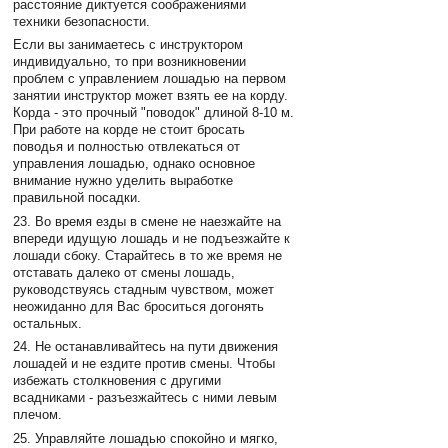
расстояние диктуется соображениями
техники безопасности.
Если вы занимаетесь с инструктором
индивидуально, то при возникновении
проблем с управлением лошадью на первом
занятии инструктор может взять ее на корду.
Корда - это прочный "поводок" длиной 8-10 м.
При работе на корде не стоит бросать
поводья и полностью отвлекаться от
управления лошадью, однако основное
внимание нужно уделить выработке
правильной посадки.
23. Во время езды в смене не наезжайте на
впереди идущую лошадь и не подъезжайте к
лошади сбоку. Старайтесь в то же время не
отставать далеко от смены лошадь,
руководствуясь стадным чувством, может
неожиданно для Вас броситься догонять
остальных.
24. Не останавливайтесь на пути движения
лошадей и не ездите против смены. Чтобы
избежать столкновения с другими
всадниками - разъезжайтесь с ними левым
плечом.
25. Управляйте лошадью спокойно и мягко,