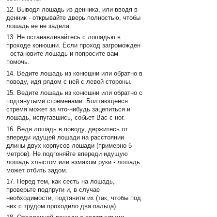
12. Выводя лошадь из денника, или вводя в
денник - открывайте дверь полностью, чтобы
лошадь ее не задела.
13. Не останавливайтесь с лошадью в
проходе конюшни. Если проход загроможден
- остановите лошадь и попросите вам
помочь.
14. Ведите лошадь из конюшни или обратно в
поводу, идя рядом с ней с левой стороны.
15. Ведите лошадь из конюшни или обратно с
подтянутыми стременами. Болтающееся
стремя может за что-нибудь зацепиться и
лошадь, испугавшись, собьет Вас с ног.
16. Ведя лошадь в поводу, держитесь от
впереди идущей лошади на расстоянии
длины двух корпусов лошади (примерно 5
метров). Не подгоняйте впереди идущую
лошадь хлыстом или взмахом руки - лошадь
может отбить задом.
17. Перед тем, как сесть на лошадь,
проверьте подпруги и, в случае
необходимости, подтяните их (так, чтобы под
них с трудом проходило два пальца).