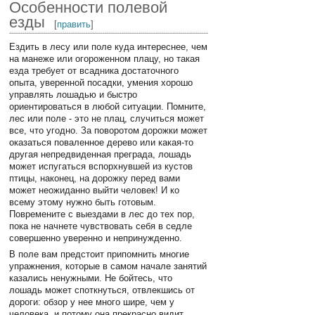
Особенности полевой
езды
[
править
]
Ездить в лесу или поле куда интереснее, чем
на манеже или огороженном плацу, но такая
езда требует от всадника достаточного
опыта, уверенной посадки, умения хорошо
управлять лошадью и быстро
ориентироваться в любой ситуации. Помните,
лес или поле - это не плац, случиться может
все, что угодно. За поворотом дорожки может
оказаться поваленное дерево или какая-то
другая непредвиденная преграда, лошадь
может испугаться вспорхнувшей из кустов
птицы, наконец, на дорожку перед вами
может неожиданно выйти человек! И ко
всему этому нужно быть готовым.
Повремените с выездами в лес до тех пор,
пока не начнете чувствовать себя в седле
совершенно уверенно и непринужденно.
В поле вам предстоит припомнить многие
упражнения, которые в самом начале занятий
казались ненужными. Не бойтесь, что
лошадь может споткнуться, отвлекшись от
дороги: обзор у нее много шире, чем у
человека, и потому она прекрасно видит