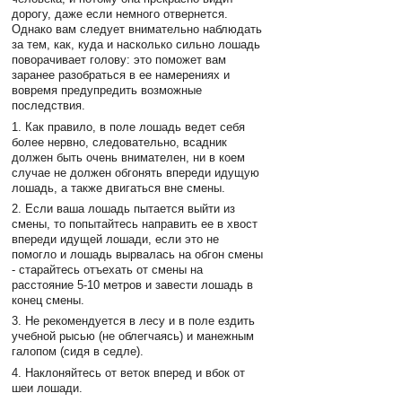
дорогу, даже если немного отвернется.
Однако вам следует внимательно наблюдать
за тем, как, куда и насколько сильно лошадь
поворачивает голову: это поможет вам
заранее разобраться в ее намерениях и
вовремя предупредить возможные
последствия.
1. Как правило, в поле лошадь ведет себя
более нервно, следовательно, всадник
должен быть очень внимателен, ни в коем
случае не должен обгонять впереди идущую
лошадь, а также двигаться вне смены.
2. Если ваша лошадь пытается выйти из
смены, то попытайтесь направить ее в хвост
впереди идущей лошади, если это не
помогло и лошадь вырвалась на обгон смены
- старайтесь отъехать от смены на
расстояние 5-10 метров и завести лошадь в
конец смены.
3. Не рекомендуется в лесу и в поле ездить
учебной рысью (не облегчаясь) и манежным
галопом (сидя в седле).
4. Наклоняйтесь от веток вперед и вбок от
шеи лошади.