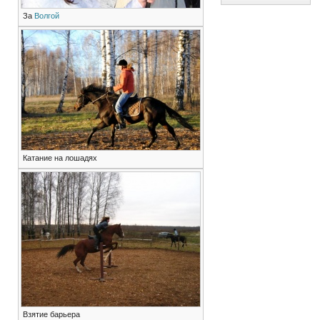
За
Волгой
Катание на лошадях
Взятие барьера