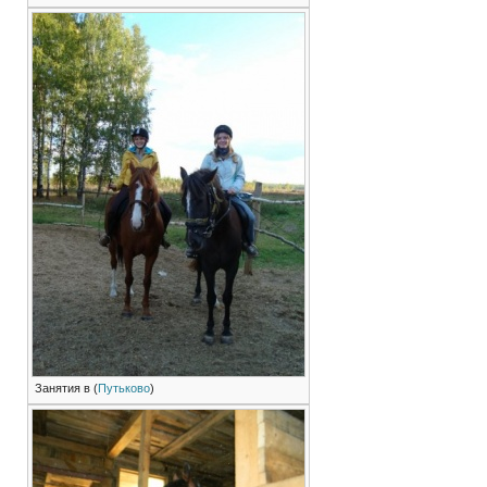
Занятия в (
Путьково
)