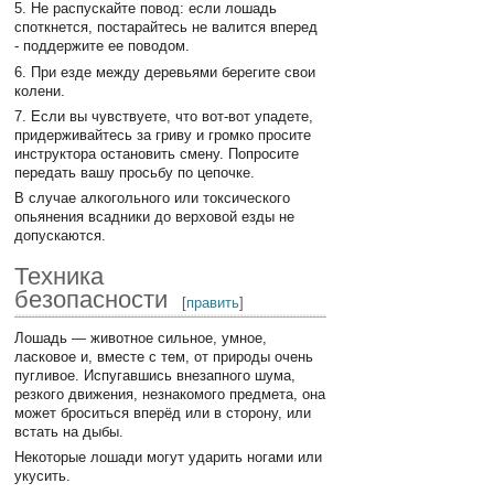
5. Не распускайте повод: если лошадь
споткнется, постарайтесь не валится вперед
- поддержите ее поводом.
6. При езде между деревьями берегите свои
колени.
7. Если вы чувствуете, что вот-вот упадете,
придерживайтесь за гриву и громко просите
инструктора остановить смену. Попросите
передать вашу просьбу по цепочке.
В случае алкогольного или токсического
опьянения всадники до верховой езды не
допускаются.
Техника
безопасности
[
править
]
Лошадь — животное сильное, умное,
ласковое и, вместе с тем, от природы очень
пугливое. Испугавшись внезапного шума,
резкого движения, незнакомого предмета, она
может броситься вперёд или в сторону, или
встать на дыбы.
Некоторые лошади могут ударить ногами или
укусить.