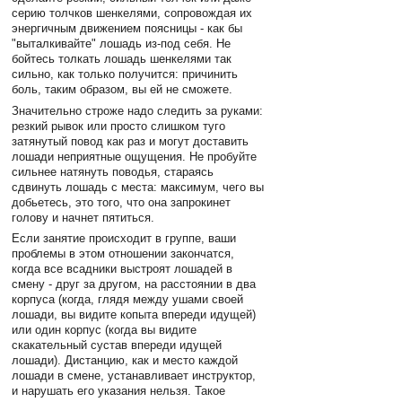
серию толчков шенкелями, сопровождая их
энергичным движением поясницы - как бы
"выталкивайте" лошадь из-под себя. Не
бойтесь толкать лошадь шенкелями так
сильно, как только получится: причинить
боль, таким образом, вы ей не сможете.
Значительно строже надо следить за руками:
резкий рывок или просто слишком туго
затянутый повод как раз и могут доставить
лошади неприятные ощущения. Не пробуйте
сильнее натянуть поводья, стараясь
сдвинуть лошадь с места: максимум, чего вы
добьетесь, это того, что она запрокинет
голову и начнет пятиться.
Если занятие происходит в группе, ваши
проблемы в этом отношении закончатся,
когда все всадники выстроят лошадей в
смену - друг за другом, на расстоянии в два
корпуса (когда, глядя между ушами своей
лошади, вы видите копыта впереди идущей)
или один корпус (когда вы видите
скакательный сустав впереди идущей
лошади). Дистанцию, как и место каждой
лошади в смене, устанавливает инструктор,
и нарушать его указания нельзя. Такое