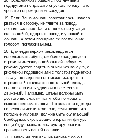
18. Оседланной лошади с подтянутыми
подпругами не давайте опускать голову - это
чревато повреждением сосудов.
19. Если Ваша лошадь заартачилась, начала
рваться в сторону, не тяните за повод,
лошадь сильнее Вас и с легкостью утащит
вас за собой; одерните повод и успокойте
лошадь, а затем поощрите ее послушание
голосом, поглаживанием.
20. Для езды верхом рекомендуется
использовать обувь, свободно входящую в
стремя и имеющую небольшой каблук. Не
рекомендуется ездить в обуви без каблука, с
рифленой подошвой или с толстой подметкой
- в случае падения нога может застрять в
стремени. Что касается остальной одежды,
она должна быть удобной и не стеснять
движений. Например, штаны должны быть
достаточно эластичны, чтобы не мешать
высоко поднимать ноги. Что касается одежды
на верхней части тела, она, если позволяют
погодные условия, должна быть облегающей.
Свободные, скрывающие очертания фигуры
вещи будут мешать инструктору оценить
правильность вашей посадки.
21. Садясь на лошадь, не берите с собой