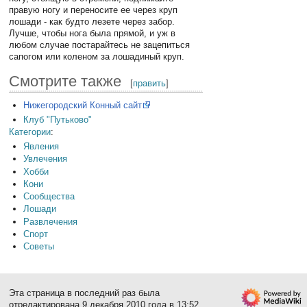
правую ногу и переносите ее через круп
лошади - как будто лезете через забор.
Лучше, чтобы нога была прямой, и уж в
любом случае постарайтесь не зацепиться
сапогом или коленом за лошадиный круп.
Смотрите также
[
править
]
Нижегородский Конный сайт
Клуб "Путьково"
Категории
:
Явления
Увлечения
Хобби
Кони
Сообщества
Лошади
Развлечения
Спорт
Советы
Эта страница в последний раз была
отредактирована 9 декабря 2010 года в 13:52.