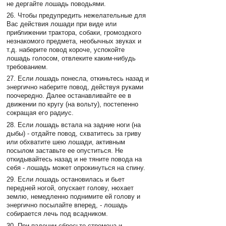
не дергайте лошадь поводьями.
26. Чтобы предупредить нежелательные для
Вас действия лошади при виде или
приближении трактора, собаки, громоздкого
незнакомого предмета, необычных звуках и
т.д. наберите повод короче, успокойте
лошадь голосом, отвлеките каким-нибудь
требованием.
27. Если лошадь понесла, откиньтесь назад и
энергично наберите повод, действуя руками
поочередно. Далее останавливайте ее в
движении по кругу (на вольту), постепенно
сокращая его радиус.
28. Если лошадь встала на задние ноги (на
дыбы) - отдайте повод, схватитесь за гриву
или обхватите шею лошади, активным
посылом заставьте ее опуститься. Не
откидывайтесь назад и не тяните повода на
себя - лошадь может опрокинуться на спину.
29. Если лошадь остановилась и бьет
передней ногой, опускает голову, нюхает
землю, немедленно поднимите ей голову и
энергично посылайте вперед, - лошадь
собирается лечь под всадником.
30. При падении сбросьте стремена и