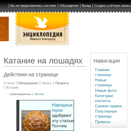
Вы не представились системе
Обсуждение
Вклад
Создать учётную запис
Катание на лошадях
Навигация
Главная
Действия на странице
страница
Новые
Статья
Обсуждение
Читать
Править
страницы
История
Новые фото
(перенаправлено с «
Кони
»)
Категории
контента
Народные
Свежие правки
герои
Популярные
одобряют
страницы
эту статью
Правила
Поэтому
рекомендуют