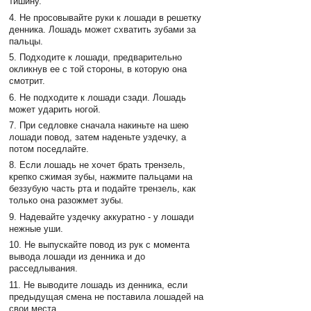
тишину.
4. Не просовывайте руки к лошади в решетку
денника. Лошадь может схватить зубами за
пальцы.
5. Подходите к лошади, предварительно
окликнув ее с той стороны, в которую она
смотрит.
6. Не подходите к лошади сзади. Лошадь
может ударить ногой.
7. При седловке сначала накиньте на шею
лошади повод, затем наденьте уздечку, а
потом поседлайте.
8. Если лошадь не хочет брать трензель,
крепко сжимая зубы, нажмите пальцами на
беззубую часть рта и подайте трензель, как
только она разожмет зубы.
9. Надевайте уздечку аккуратно - у лошади
нежные уши.
10. Не выпускайте повод из рук с момента
вывода лошади из денника и до
расседлывания.
11. Не выводите лошадь из денника, если
предыдущая смена не поставила лошадей на
свои места.