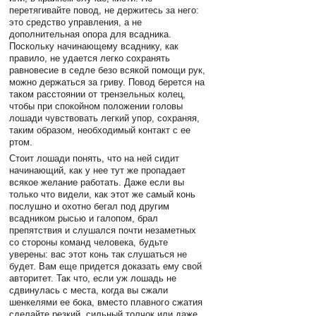
перетягивайте повод, не держитесь за него:
это средство управления, а не
дополнительная опора для всадника.
Поскольку начинающему всаднику, как
правило, не удается легко сохранять
равновесие в седле безо всякой помощи рук,
можно держаться за гриву. Повод берется на
таком расстоянии от трензельных колец,
чтобы при спокойном положении головы
лошади чувствовать легкий упор, сохраняя,
таким образом, необходимый контакт с ее
ртом.
Стоит лошади понять, что на ней сидит
начинающий, как у нее тут же пропадает
всякое желание работать. Даже если вы
только что видели, как этот же самый конь
послушно и охотно бегал под другим
всадником рысью и галопом, брал
препятствия и слушался почти незаметных
со стороны команд человека, будьте
уверены: вас этот конь так слушаться не
будет. Вам еще придется доказать ему свой
авторитет. Так что, если уж лошадь не
сдвинулась с места, когда вы сжали
шенкелями ее бока, вместо плавного сжатия
сделайте резкий, сильный толчок или даже