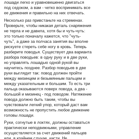
лошади легко и уравновешенно двигаться
под седоком, а вам - четко воспринимать все
ее движения и правильно на них отвечать.
Несколько раз привстаньте на стременах.
Проверьте, чтобы никакая деталь снаряжения
не терла и не давила, хотя бы и чуть-чуть:
это только поначалу кажется, что "чуть-
чуть", а даже за полчаса занятия вы вполне
рискуете стереть себе ногу в кровь. Теперь
разберите поводья. Существует два варианта
разбора поводьев: в одну руку и в две руки,
но управлять лошадью одной рукой вы
научитесь позднее. Разбор поводьев в две
руки выглядит так: повод должен пройти
между мизинцем и безымянным пальцем и
между указательным и большим. То есть три
пальца оказываются поверх повода, а два -
большой и мизинец - под поводом. Натяжение
повода должно быть таким, чтобы вы
чувствовали легкий упор, который даст вам
возможность не пропустить любое движение
головы лошади.
Руки, согнутые в локтях, должны оставаться
практически неподвижными, управление
осуществляется за счет движений пальцев
или, в крайнем случае, кисти. Не