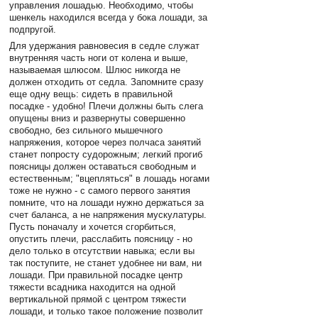
управления лошадью. Необходимо, чтобы
шенкель находился всегда у бока лошади, за
подпругой.
Для удержания равновесия в седле служат
внутренняя часть ноги от колена и выше,
называемая шлюсом. Шлюс никогда не
должен отходить от седла. Запомните сразу
еще одну вещь: сидеть в правильной
посадке - удобно! Плечи должны быть слега
опущены вниз и развернуты совершенно
свободно, без сильного мышечного
напряжения, которое через полчаса занятий
станет попросту судорожным; легкий прогиб
поясницы должен оставаться свободным и
естественным; "вцепляться" в лошадь ногами
тоже не нужно - с самого первого занятия
помните, что на лошади нужно держаться за
счет баланса, а не напряжения мускулатуры.
Пусть поначалу и хочется сгорбиться,
опустить плечи, расслабить поясницу - но
дело только в отсутствии навыка; если вы
так поступите, не станет удобнее ни вам, ни
лошади. При правильной посадке центр
тяжести всадника находится на одной
вертикальной прямой с центром тяжести
лошади, и только такое положение позволит