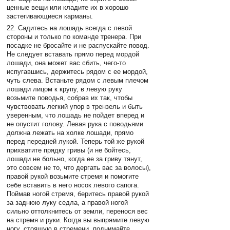
ценные вещи или кладите их в хорошо
застегивающиеся карманы.
22. Садитесь на лошадь всегда с левой
стороны и только по команде тренера. При
посадке не бросайте и не распускайте повод.
Не следует вставать прямо перед мордой
лошади, она может вас сбить, чего-то
испугавшись, держитесь рядом с ее мордой,
чуть слева. Встаньте рядом с левым плечом
лошади лицом к крупу, в левую руку
возьмите поводья, собрав их так, чтобы
чувствовать легкий упор в трензель и быть
уверенным, что лошадь не пойдет вперед и
не опустит голову. Левая рука с поводьями
должна лежать на холке лошади, прямо
перед передней лукой. Теперь той же рукой
прихватите прядку гривы (и не бойтесь,
лошади не больно, когда ее за гриву тянут,
это совсем не то, что дергать вас за волосы),
правой рукой возьмите стремя и помогите
себе вставить в него носок левого сапога.
Поймав ногой стремя, беритесь правой рукой
за заднюю луку седла, а правой ногой
сильно оттолкнитесь от земли, перенося вес
на стремя и руки. Когда вы выпрямите левую
ногу, стоящую в стремени, поднимайте