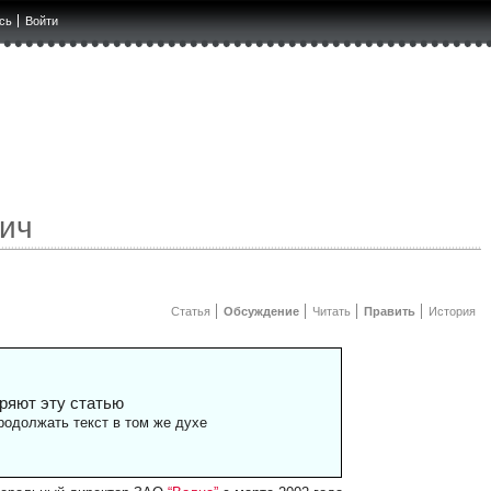
сь
Войти
ич
Статья
Обсуждение
Читать
Править
История
ряют эту статью
одолжать текст в том же духе