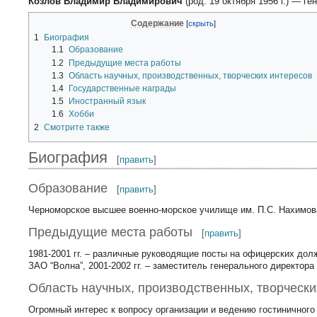
Козлов Владимир Владимирович
(род. 19 октября 1956 г.) — 
Содержание
1
Биография
1.1
Образование
1.2
Предыдущие места работы
1.3
Область научных, производственных, творческих интересов
1.4
Государственные награды
1.5
Иностранный язык
1.6
Хобби
2
Смотрите также
Биография
[
править
]
Образование
[
править
]
Черноморское высшее военно-морское училище им. П.С. Нахимов
Предыдущие места работы
[
править
]
1981-2001 гг. – различные руководящие посты на офицерских дол
ЗАО “Волна”, 2001-2002 гг. – заместитель генерального директора
Область научных, производственных, творчески
Огромный интерес к вопросу организации и ведению гостиничного