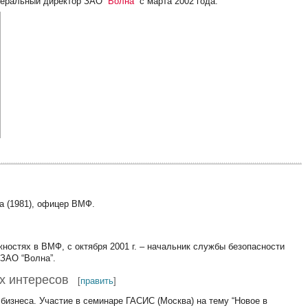
генеральный директор ЗАО
“Волна”
с марта 2002 года.
а (1981), офицер ВМФ.
жностях в ВМФ, с октября 2001 г. – начальник службы безопасности
 ЗАО “Волна”.
х интересов
[
править
]
 бизнеса. Участие в семинаре ГАСИС (Москва) на тему “Новое в