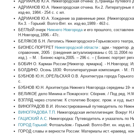
АДРИАНОВ Ю.А. Нижегородская отчина: (Страницы путевого дневни
АДРИАНОВ Ю.А. Нижегородская отчина. Кн.2. Литературные пор
изд-во, 1984.- 254 с. с ил.
АДРИАНОВ Ю.А. Хождение за равнинные реки. (Нижегородская о
Кн.3. - Горький: Волго-Вят. кн. изд-во,1989.- 463 с.
БЕГЛЫЙ очерк
Нижнего Новгорода
и его прошлого, составле
Н.Новгород,1896.- 47с.
БЕЛЯКОВ Б.Н. Летопись Нижегородского-Горьковского театра, 179
БИЗНЕС-ПОРТРЕТ
Нижегородской области
: адм.- территор. 
справочник, 2005 : (сведения актуализированы с 01.11.2004 по 
изд.). – М. : Бизнес-карта,2005. – 296 с. – ( Бизнес портрет рег
БОБИН О. Карман России:[Нижегор. ярмарка]. - Н.Новгород: Изд
БОЛДИНО. Осень 1830: Фотолитературная композиция. - М.: Пла
БУБНОВ Ю.Н.,ОРЕЛЬСКАЯ О.В. Архитектура города Горького: Оче
с.
БУБНОВ Ю.Н. Архитектура Нижнего Новгорода середины 19- начал
ВЕЛИКОЕ дело Минина и Пожарского: Сборник. / Под ред. Н.М. 
ВЗГЛЯД через столетие: К столетию Всерос. пром. и худ. выста
ВИНОГРАДОВ В.И. Иллюстрированный путеводитель по Нижнему 
ВИНОГРАДОВА Т.П.
Нижегородская интеллигенция: Вокруг Н.А.
ГАЦИСКИЙ А.С.
Нижегородка: Путеводитель и указатель по Ниж
ГОРОД Горький
: Фотоальбом.- Горький: Волго-Вят. кн. изд-во, 1
ГОРОД славы и верности России: Материалы ист.-краевед. конф