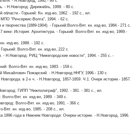
ля. - Н.Новгород, 1992.- 95 с.
- Н.Новгород: Дирижабль, 1999. - 80 с.
бласти.- Горький: Кн. изд-во, 1962. - 192 с., ил.
МПО "Речсервис-Волга", 1994. - 62 с.
ворчества (1889-1904). - Горький:Волго-Вят. кн. изд-во, 1984.- 271 с.
ке: История. Архитектура. - Горький: Волго-Вят. кн. изд-во, 1989.-
. изд-во, 1988. - 192 с.
орький: Волго-Вят. кн. изд-во, 222 с.
- Н.Новгород: РИЦ "Нижегородские новости", 1994. - 255 с..-
: Волго-Вят. кн. изд-во, 1983. - 159 с.
 Михайлович Пожарский. - Н.Новгород:ННГУ, 1996.- 130 с.
города. в 2-х ч. - Н.Новгород, 1857-1859. Ч.1. Очерк истории.- 1857.
овгород: ГИПП "Нижполиграф", 1992. - 381. - 381 с., ил.
олго-Вят. кн. изд-во, 1989. - 349 с.
вгород: Волго-Вят. кн. изд-во, 1991. - 366 с.
ят. кн. изд-во, 1985. - 208 с., ил.
96 года в Нижнем Новгороде: Очерки истории. - Н.Новгород, 1996.