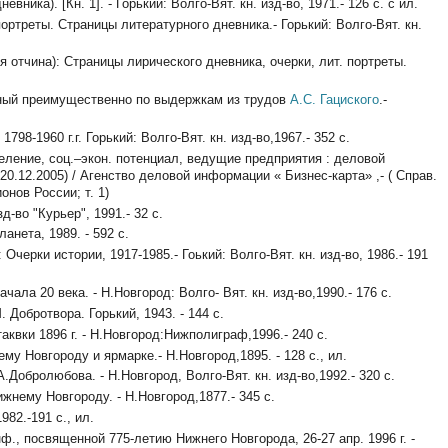
ка). [Кн. 1]. - Горький: Волго-Вят. кн. изд-во, 1971.- 126 с. с ил.
треты. Страницы литературного дневника.- Горький: Волго-Вят. кн.
тчина): Страницы лирического дневника, очерки, лит. портреты.
нный преимущественно по выдержкам из трудов
А.С. Гациского
.-
8-1960 г.г. Горький: Волго-Вят. кн. изд-во,1967.- 352 с.
деление, соц.–экон. потенциал, ведущие предприятия : деловой
20.12.2005) / Агенство деловой информации « Бизнес-карта» ,- ( Справ.
ионов России; т. 1)
-во "Курьер", 1991.- 32 с.
нета, 1989. - 592 с.
рки истории, 1917-1985.- Гоький: Волго-Вят. кн. изд-во, 1986.- 191
а 20 века. - Н.Новгород: Волго- Вят. кн. изд-во,1990.- 176 с.
Добротвора. Горький, 1943. - 144 с.
квки 1896 г. - Н.Новгород:Нижполиграф,1996.- 240 с.
Новгороду и ярмарке.- Н.Новгород,1895. - 128 с., ил.
Добролюбова. - Н.Новгород, Волго-Вят. кн. изд-во,1992.- 320 с.
нему Новгороду. - Н.Новгород,1877.- 345 с.
982.-191 с., ил.
., посвященной 775-летию Нижнего Новгорода, 26-27 апр. 1996 г. -