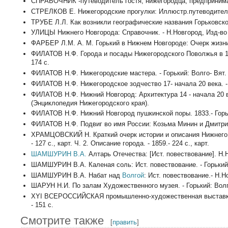
СПРАВОЧНИК -путеводитель гостя, нижегородца, предпринимате
СТРЕЛКОВ Е. Нижегородские прогулки: Иллюстр.путеводитель. 
ТРУБЕ Л.Л. Как возникли географические названия Горьковской о
УЛИЦЫ Нижнего Новгорода: Справочник. - Н.Новгород, Изд-во 
ФАРБЕР Л.М. А. М. Горький в Нижнем Новгороде: Очерк жизни и т
ФИЛАТОВ Н.Ф. Города и посады Нижегородского Поволжья в 17 ве
174 с.
ФИЛАТОВ Н.Ф. Нижегородские мастера. - Горький: Волго- Вят. кн
ФИЛАТОВ Н.Ф. Нижегородское зодчество 17- начала 20 века. - Г
ФИЛАТОВ Н.Ф. Нижний Новгород: Архитектура 14 - начала 20 в. 
(Энциклопедия Нижегородского края).
ФИЛАТОВ Н.Ф. Нижний Новгород пушкинской поры. 1833.- Горький
ФИЛАТОВ Н.Ф. Подвиг во имя России: Козьма Минин и Дмитрий
ХРАМЦОВСКИЙ Н. Краткий очерк истории и описания Нижнего Нов
- 127 с., карт. Ч. 2. Описание города. - 1859.- 224 с., карт.
ШАМШУРИН В.А.
Алтарь Отечества: [Ист. повествование]. Н.Н
ШАМШУРИН В.А. Каленая соль: Ист. повествование. - Горький: В
ШАМШУРИН В.А. Набат над
Волгой
: Ист. повествование.- Н.Но
ШАРУН Н.И. По залам Художественного музея. - Горький: Волго-В
ХYI ВСЕРОССИЙСКАЯ промышленно-художественная выставка 18
- 151 с.
Смотрите также
[
править
]