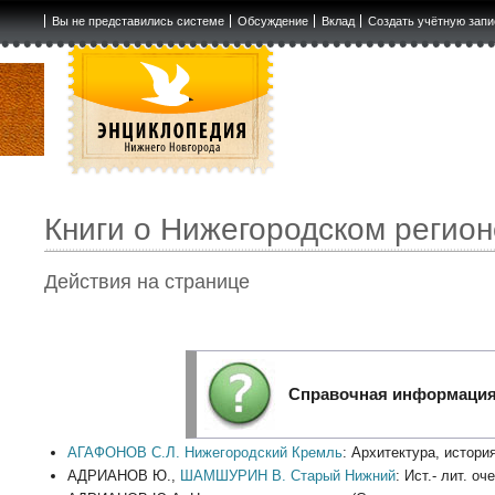
Вы не представились системе
Обсуждение
Вклад
Создать учётную запи
Книги о Нижегородском регион
Действия на странице
Справочная информаци
АГАФОНОВ С.Л.
Нижегородский Кремль
: Архитектура, история
АДРИАНОВ Ю.,
ШАМШУРИН В.
Старый Нижний
: Ист.- лит. о