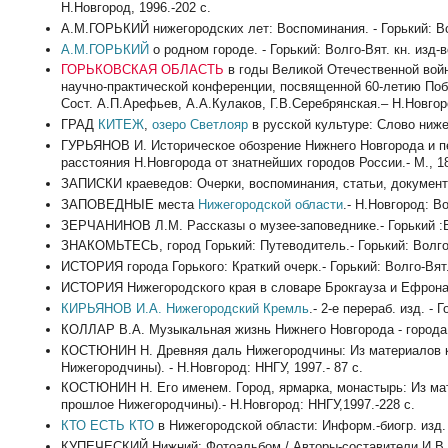
Н.Новгород, 1996.-202 с.
А.М.ГОРЬКИЙ нижегородских лет: Воспоминания. - Горький: Волг
А.М.ГОРЬКИЙ
о родном городе. - Горький: Волго-Вят. кн. изд-во
ГОРЬКОВСКАЯ ОБЛАСТЬ
в годы Великой Отечественной войн
научно-практической конференции, посвященной 60-летию Побед
Сост. А.П.Арефьев, А.А.Кулаков, Г.В.Серебрянская.– Н.Новгор
ГРАД
КИТЕЖ
,
озеро Светлояр
в русской культуре: Слово ниже
ГУРЬЯНОВ И. Историческое обозрение Нижнего Новгорода и пе
расстояния Н.Новгорода от знатнейших городов России.- М., 18
ЗАПИСКИ краеведов: Очерки, воспоминания, статьи, документы, 
ЗАПОВЕДНЫЕ места
Нижегородской области
.- Н.Новгород: Во
ЗЕРЧАНИНОВ Л.М. Рассказы о музее-заповеднике.- Горький :Вол
ЗНАКОМЬТЕСЬ, город Горький: Путеводитель.- Горький: Волго-Вя
ИСТОРИЯ города Горького: Краткий очерк.- Горький: Волго-Вят. к
ИСТОРИЯ Нижегородского края в словаре Брокгауза и Ефрона: 
КИРЬЯНОВ И.А.
Нижегородский Кремль
.- 2-е перераб. изд. - Г
КОЛЛАР В.А. Музыкальная жизнь Нижнего Новгорода - города Гор
КОСТЮНИН Н. Древняя даль Нижегородчины: Из материалов кн.
Нижегородчины). - Н.Новгород: ННГУ, 1997.- 87 с.
КОСТЮНИН Н. Его именем. Город, ярмарка, монастырь: Из мате
прошлое Нижегородчины).- Н.Новгород: ННГУ,1997.-228 с.
КТО ЕСТЬ КТО
в Нижегородской области: Информ.-биогр. изд. В
КУПЕЧЕСКИЙ Нижний: Фотоальбом / Авторы-составители И.В.Бер