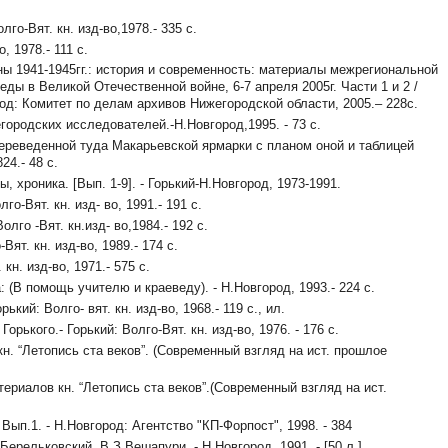
о-Вят. кн. изд-во,1978.- 335 с.
, 1978.- 111 с.
ы 1941-1945гг.: история и современность: материалы межрегиональной
ы в Великой Отечественной войне, 6-7 апреля 2005г. Части 1 и 2 /
од: Комитет по делам архивов Нижегородской области, 2005.– 228с.
городских исследователей.-Н.Новгород,1995. - 73 с.
реведенной туда Макарьевской ярмарки с планом оной и таблицей
24.- 48 с.
хроника. [Вып. 1-9]. - Горький-Н.Новгород, 1973-1991.
лго-Вят. кн. изд- во, 1991.- 191 с.
го -Вят. кн.изд- во,1984.- 192 с.
т. кн. изд-во, 1989.- 174 с.
н. изд-во, 1971.- 575 с.
(В помощь учителю и краеведу). - Н.Новгород, 1993.- 224 с.
орький: Волго- вят. кн. изд-во, 1968.- 119 с., ил.
ького.- Горький: Волго-Вят. кн. изд-во, 1976. - 176 с.
 “Летопись ста веков”. (Современный взгляд на ист. прошлое
риалов кн. “Летопись ста веков”.(Современный взгляд на ист.
ып.1. - Н.Новгород: Агентство "КП-Форпост", 1998. - 384
ельковский, В.З.Вешапури. - Н.Новгород, 1991. - [50 л.]