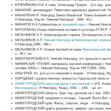
КУПРИЯНОВА Н.И. К сему: Александр Пушкин. - [2-е изд., доп.] -
МАКАРИЙ, архимандрит. Памятники церковных древностей: Ниже
МАКАРИХИН В. Новгород Земли Низовской: Повествование об 
Н.Новгород: Изд-во "Нижний Новгород", 1994.- 63 с.
МАКАРОВ И.А.Губернаторы и
полицмейстеры
.– Нижний Новгор
МАТЕРИАЛЫ Свода памятников истории и культуры РСФСР: Горь
МЕЛЬНИКОВ А.П. Нижегородская старина: Путеводитель в помощ
МЕЛЬНИКОВ А.П.
Нижний Новгород
и
Нижегородская губерни
Н.Новгород,1896.- 266 с.
МЕЛЬНИКОВ А.П. Очерки бытовой истории
Нижегородской яр
с., 40 с. ил.
МИЛОТВОРСКИЙ И.А. Нижний Новгород, его прошлое и настоящее
МИНИНСКИЕ ЧТЕНИЯ: материалы научной конференции / Нижего
октября 2004г.).– Нижний Новгород: Изд-во ННГУ,2005.–354с.
НАШ КРАЙ: Кн. для уч-ся гимназий и лицеев. - Н.Новгород: Изд
НАРОДНЫЕ художественные промыслы Горьковской области.- Горь
НИЖЕГОРОДСКАЯ книга рекордов и достижений
/ ( И.Б. Алекс
Виноградова
).- Н.Новгород: Кварц, 2005. – 139с. : цв. ил.
НИЖЕГОРОДСКАЯ область: Адм.-тер. деление на 1 янв. 1992 г.
НИЖЕГОРОДСКИЕ предания и легенды.- Горький: Волго-Вят. кн.
НИЖЕГОРОДСКИЙ край: Факты, события, люди. - Н.Новгород: Ниж
НИЖЕГОРОДСКИЙ край в документах, цифрах, рассказах, мнени