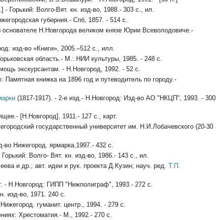
 Горький: Волго-Вят. кн. изд-во, 1988.- 303 с., ил.
городская губерния.- Спб, 1857. - 514 с.
основателе Н.Новгорода великом князе Юрии Всеволодовиче.-
од: изд-во «Книги», 2005.–512 с., илл.
ковская область.- М.: НИИ культуры, 1985. - 248 с.
ь экскурсантам. - Н.Новгород, 1992. - 52 с.
я
: Памятная книжка на 1896 год и путеводитель по городу.-
марки
(1817-1917). - 2-е изд.- Н.Новгород: Изд-во АО "НКЦП", 1993. - 300
.- [Н.Новгород], 1911.- 127 с., карт.
родский государственный университет им. Н.И.Лобачевского (20-30
-во Нижегород. ярмарка,1997.- 432 с.
кий: Волго- Вят. кн. изд-во, 1986.- 143 с., ил.
еева и др.; авт. идеи и рук. проекта Д.Кузин; науч. ред.
Т.П.
 - Н.Новгород: ГИПП "Нижполиграф", 1993.- 272 с.
 изд-во, 1971. 240 с.
егород. гуманит. центр., 1994. - 279 с.
ях: Хрестоматия.- М., 1992.- 270 с.