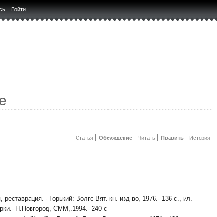
сь
Войти
е
Статья
Обсуждение
Читать
Править
История
я
, реставрация. - Горький: Волго-Вят. кн. изд-во, 1976.- 136 с., ил.
черки.- Н.Новгород, СММ,.1994.- 240 с.