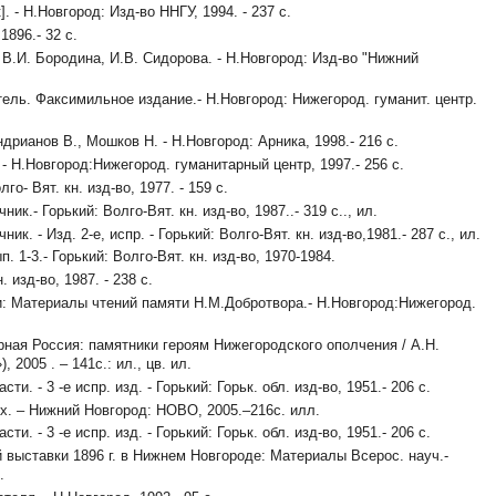
]. - Н.Новгород: Изд-во ННГУ, 1994. - 237 с.
896.- 32 с.
.И. Бородина, И.В. Сидорова. - Н.Новгород: Изд-во "Нижний
ель. Факсимильное издание.- Н.Новгород: Нижегород. гуманит. центр.
дрианов В., Мошков Н. - Н.Новгород: Арника, 1998.- 216 с.
 Н.Новгород:Нижегород. гуманитарный центр, 1997.- 256 с.
- Вят. кн. изд-во, 1977. - 159 с.
- Горький: Волго-Вят. кн. изд-во, 1987..- 319 с.., ил.
 - Изд. 2-е, испр. - Горький: Волго-Вят. кн. изд-во,1981.- 287 с., ил.
-3.- Горький: Волго-Вят. кн. изд-во, 1970-1984.
изд-во, 1987. - 238 с.
: Материалы чтений памяти Н.М.Добротвора.- Н.Новгород:Нижегород.
ая Россия: памятники героям Нижегородского ополчения / А.Н.
 2005 . – 141с.: ил., цв. ил.
 - 3 -е испр. изд. - Горький: Горьк. обл. изд-во, 1951.- 206 с.
х. – Нижний Новгород: НОВО, 2005.–216с. илл.
 - 3 -е испр. изд. - Горький: Горьк. обл. изд-во, 1951.- 206 с.
ыставки 1896 г. в Нижнем Новгороде: Материалы Всерос. науч.-
.