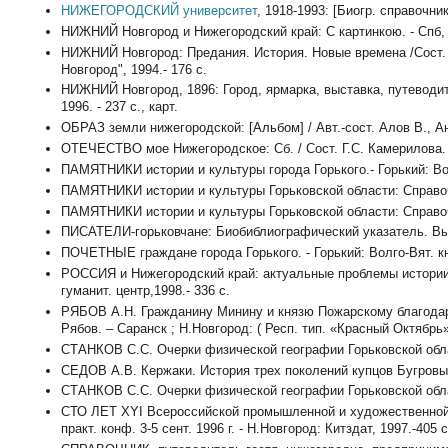
НИЖЕГОРОДСКИЙ университет
, 1918-1993: [Биогр. справочник
НИЖНИЙ Новгород и Нижегородский край: С картинкою. - Спб, 1
НИЖНИЙ Новгород: Предания. История. Новые времена /Сост. В
Новгород", 1994.- 176 с.
НИЖНИЙ Новгород, 1896: Город, ярмарка, выставка, путеводит
1996. - 237 с., карт.
ОБРАЗ земли нижегородской: [Альбом] / Авт.-сост. Алов В., Ан
ОТЕЧЕСТВО мое Нижегородское: Сб. / Сост. Г.С. Камерилова. -
ПАМЯТНИКИ истории и культуры города Горького.- Горький: Волго
ПАМЯТНИКИ истории и культуры Горьковской области: Справочник.
ПАМЯТНИКИ истории и культуры Горьковской области: Справочник.
ПИСАТЕЛИ-горьковчане: Биобиблиографический указатель. Вып. 1
ПОЧЕТНЫЕ граждане города Горького. - Горький: Волго-Вят. кн. 
РОССИЯ и Нижегородский край: актуальные проблемы истории
гуманит. центр,1998.- 336 с.
РЯБОВ А.Н. Гражданину Минину и князю Пожарскому благодарн
Рябов. – Саранск ; Н.Новгород: ( Респ. тип. «Красный Октябрь»),
СТАНКОВ С.С. Очерки физической географии Горьковской области.
СЕДОВ А.В. Кержаки. История трех поколений купцов Бугровы
СТАНКОВ С.С. Очерки физической географии Горьковской области.
СТО ЛЕТ ХYI Всероссийской промышленной и художественной в
практ. конф. 3-5 сент. 1996 г. - Н.Новгород: Китздат, 1997.-405 с