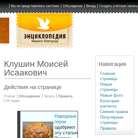
Вы не представились системе
Обсуждение
Вклад
Создать учётную запис
Клушин Моисей
Навигация
Исаакович
Главная
страница
Новые
Действия на странице
страницы
Новые фото
Статья
Обсуждение
Читать
Править
Категории
История
контента
Свежие правки
Народные
Популярные
герои
страницы
одобряют
Правила
эту статью