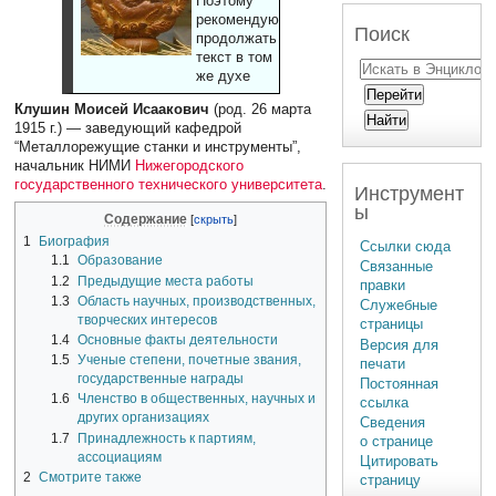
Поэтому
рекомендуют
Поиск
продолжать
текст в том
же духе
Клушин Моисей Исаакович
(род. 26 марта
1915 г.) — заведующий кафедрой
“Металлорежущие станки и инструменты”,
начальник НИМИ
Нижегородского
государственного технического университета
.
Инструмент
ы
Содержание
1
Биография
Ссылки сюда
1.1
Образование
Связанные
1.2
Предыдущие места работы
правки
1.3
Область научных, производственных,
Служебные
творческих интересов
страницы
1.4
Основные факты деятельности
Версия для
1.5
Ученые степени, почетные звания,
печати
государственные награды
Постоянная
1.6
Членство в общественных, научных и
ссылка
других организациях
Сведения
1.7
Принадлежность к партиям,
о странице
ассоциациям
Цитировать
2
Смотрите также
страницу