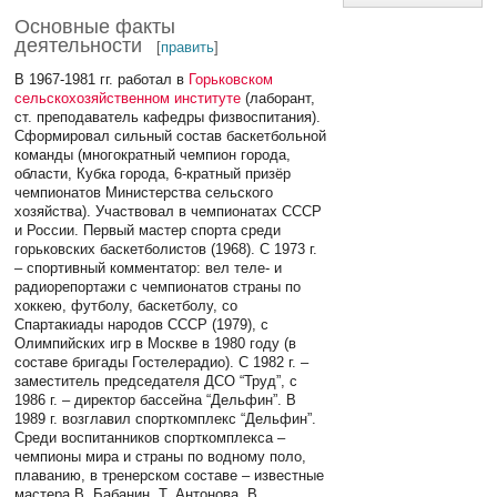
Основные факты
деятельности
[
править
]
В 1967-1981 гг. работал в
Горьковском
сельскохозяйственном институте
(лаборант,
ст. преподаватель кафедры физвоспитания).
Сформировал сильный состав баскетбольной
команды (многократный чемпион города,
области, Кубка города, 6-кратный призёр
чемпионатов Министерства сельского
хозяйства). Участвовал в чемпионатах СССР
и России. Первый мастер спорта среди
горьковских баскетболистов (1968). С 1973 г.
– спортивный комментатор: вел теле- и
радиорепортажи с чемпионатов страны по
хоккею, футболу, баскетболу, со
Спартакиады народов СССР (1979), с
Олимпийских игр в Москве в 1980 году (в
составе бригады Гостелерадио). С 1982 г. –
заместитель председателя ДСО “Труд”, с
1986 г. – директор бассейна “Дельфин”. В
1989 г. возглавил спорткомплекс “Дельфин”.
Среди воспитанников спорткомплекса –
чемпионы мира и страны по водному поло,
плаванию, в тренерском составе – известные
мастера В. Бабанин, Т. Антонова, В.