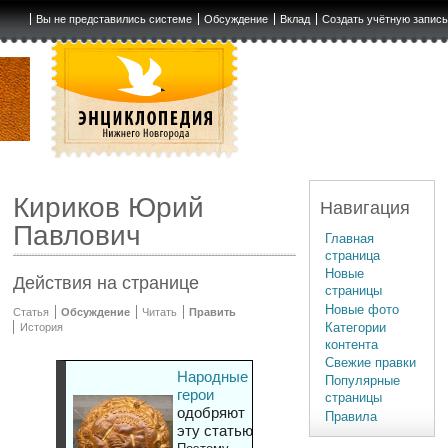
Вы не представились системе
Обсуждение
Вклад
Создать учётную запис
Кириков Юрий
Навигация
Павлович
Главная
страница
Новые
Действия на странице
страницы
Новые фото
Статья
Обсуждение
Читать
Править
Категории
История
контента
Свежие правки
Народные
Популярные
герои
страницы
одобряют
Правила
эту статью