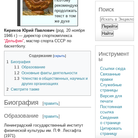
Поэтому
рекомендуют
Поиск
продолжать
текст в том
же духе
Кириков Юрий Павлович
(род. 20 ноября
1946 г.) — директор спорткомплекса
“Дельфин”
, мастер спорта СССР по
баскетболу.
Инструмент
Содержание
ы
1
Биография
1.1
Образование
Ссылки сюда
1.2
Основные факты деятельности
Связанные
1.3
Членство в общественных, научных и
правки
других организациях
Служебные
2
Смотрите также
страницы
Версия для
Биография
печати
[
править
]
Постоянная
ссылка
Образование
[
править
]
Сведения
о странице
Ленинградский государственный институт
Цитировать
физической культуры им. П.Ф. Лесгафта
страницу
(1971).