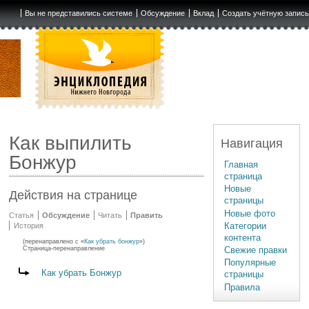
Вы не представились системе
Обсуждение
Вклад
Создать учётную запис
Как выпилить
Навигация
Бонжур
Главная
страница
Новые
Действия на странице
страницы
Новые фото
Статья
Обсуждение
Читать
Править
Категории
История
контента
(перенаправлено с «
Как убрать бонжур
»)
Свежие правки
Страница-перенаправление
Популярные
Перенаправление на:
Как убрать Бонжур
страницы
Правила