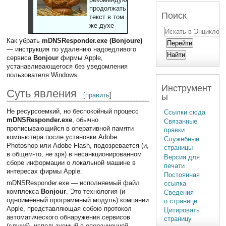
продолжать
Поиск
текст в том
же духе
Как убрать
mDNSResponder.exe (Bonjoure)
— инструкция по удалению надоедливого
сервиса
Bonjour
фирмы Apple,
устанавливающегося без уведомления
пользователя Windows.
Инструмент
Суть явления
[
править
]
ы
Не ресурсоемкий, но беспокойный процесс
Ссылки сюда
mDNSResponder.exe
, обычно
Связанные
прописывающийся в оперативной памяти
правки
компьютера после установки Adobe
Служебные
Photoshop или Adobe Flash, подозревается (и,
страницы
в общем-то, не зря) в несанкционированном
Версия для
сборе информации о локальной машине в
печати
интересах фирмы Apple.
Постоянная
mDNSResponder.exe — исполняемый файл
ссылка
комплекса
Bonjour
. Это технология (и
Сведения
одноимённый программный модуль) компании
о странице
Apple, представляющая собою протокол
Цитировать
автоматического обнаружения сервисов
страницу
(служб), используемый в операционной