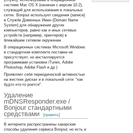
системе Mac OS X (начиная с версии 10.2),
служащий для использования в локальных
сетях. Bonjour использует сведения (записи)
в Службе Доменных Имен (Domain Name
System) для обнаружения других
компьютеров, равно как и иных сетевых
устройств (например, принтеров) в
ближайшем сетевом окружении.
В операционных системах Microsoft Windows
в стандартном комплекте поставки не
присутствует, но инсталлируется
программами установки iTunes, Adobe
Photoshop, Adobe Flash и др.)
Проявляет себя периодической активностью
на жестких дисках и в локальной сети: "как
будто кто-то роется".
Удаление
mDNSResponder.exe /
Bonjour стандартными
средствами
[
править
]
В интернете распространены хакерские
способы удаления сервиса Bonjour, но есть и