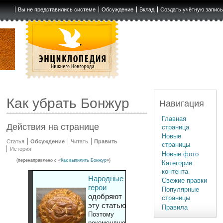
Вы не представились системе
Обсуждение
Вклад
Создать учётную запис
Как убрать Бонжур
Навигация
Главная
Действия на странице
страница
Новые
Статья
Обсуждение
Читать
Править
страницы
История
Новые фото
(перенаправлено с «
Как выпилить Бонжур
»)
Категории
контента
Народные
Свежие правки
герои
Популярные
одобряют
страницы
эту статью
Правила
Поэтому
рекомендуют