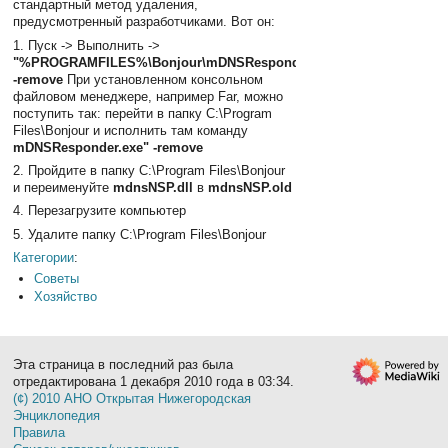
стандартный метод удаления,
предусмотренный разработчиками. Вот он:
1. Пуск -> Выполнить ->
"%PROGRAMFILES%\Bonjour\mDNSResponder.exe"
-remove
При установленном консольном
файловом менеджере, например Far, можно
поступить так: перейти в папку C:\Program
Files\Bonjour и исполнить там команду
mDNSResponder.exe" -remove
2. Пройдите в папку C:\Program Files\Bonjour
и переименуйте
mdnsNSP.dll
в
mdnsNSP.old
4. Перезагрузите компьютер
5. Удалите папку C:\Program Files\Bonjour
Категории
:
Советы
Хозяйство
Эта страница в последний раз была
отредактирована 1 декабря 2010 года в 03:34.
(¢) 2010 АНО Открытая Нижегородская
Энциклопедия
Правила