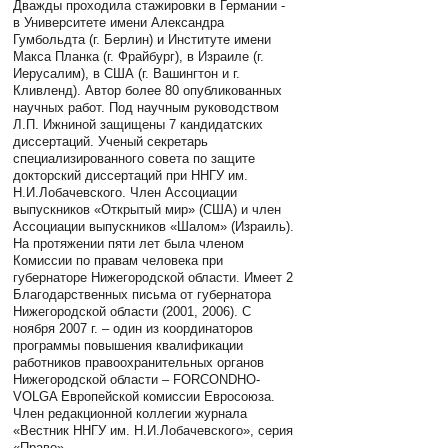
Дважды проходила стажировки в Германии -
в Университете имени Александра
Гумбольдта (г. Берлин) и Институте имени
Макса Планка (г. Фрайбург), в Израиле (г.
Иерусалим), в США (г. Вашингтон и г.
Кливленд). Автор более 80 опубликованных
научных работ. Под научным руководством
Л.П. Ижниной защищены 7 кандидатских
диссертаций. Ученый секретарь
специализированного совета по защите
докторский диссертаций при ННГУ им.
Н.И.Лобачевского. Член Ассоциации
выпускников «Открытый мир» (США) и член
Ассоциации выпускников «Шалом» (Израиль).
На протяжении пяти лет была членом
Комиссии по правам человека при
губернаторе Нижегородской области. Имеет 2
Благодарственных письма от губернатора
Нижегородской области (2001, 2006). С
ноября 2007 г. – один из координаторов
программы повышения квалификации
работников правоохранительных органов
Нижегородской области – FORCONDHO-
VOLGA Европейской комиссии Евросоюза.
Член редакционной коллегии журнала
«Вестник ННГУ им. Н.И.Лобачевского», серия
«Право».