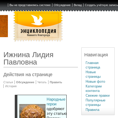
Вы не представились системе
Обсуждение
Вклад
Создать учётную запис
Ижнина Лидия
Навигация
Павловна
Главная
страница
Новые
Действия на странице
страницы
Новые фото
Статья
Обсуждение
Читать
Править
Категории
История
контента
Свежие правки
Народные
Популярные
герои
страницы
одобряют
Правила
эту статью