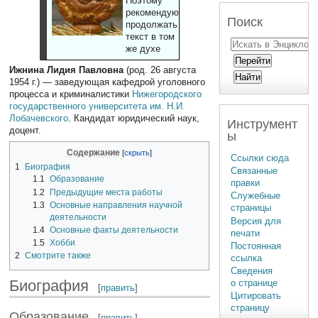
Поэтому
рекомендуют
Поиск
продолжать
текст в том
же духе
Ижнина Лидия Павловна
(род. 26 августа
1954 г.) — заведующая кафедрой уголовного
процесса и криминалистики
Нижегородского
государственного университета им. Н.И.
Лобачевского
. Кандидат юридический наук,
Инструмент
доцент.
ы
Содержание
Ссылки сюда
1
Биография
Связанные
1.1
Образование
правки
1.2
Предыдущие места работы
Служебные
1.3
Основные направления научной
страницы
деятельности
Версия для
1.4
Основные факты деятельности
печати
1.5
Хобби
Постоянная
2
Смотрите также
ссылка
Сведения
Биография
о странице
[
править
]
Цитировать
страницу
Образование
[
править
]