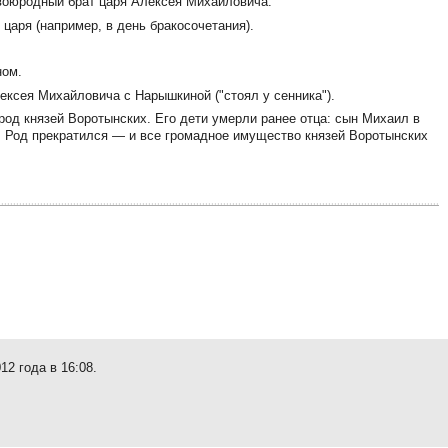
. двоюродный брат царя Алексея Михайловича.
царя (например, в день бракосочетания).
ном.
ексея Михайловича с Нарышкиной ("стоял у сенника").
 род князей Воротынских. Его дети умерли ранее отца: сын Михаил в
у. Род прекратился — и все громадное имущество князей Воротынских
12 года в 16:08.