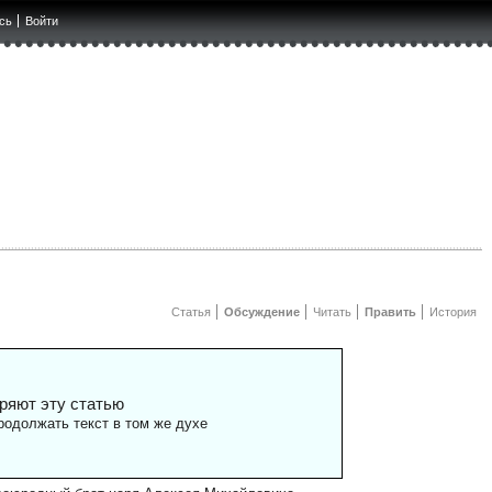
сь
Войти
й
Статья
Обсуждение
Читать
Править
История
ряют эту статью
одолжать текст в том же духе