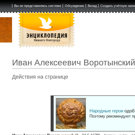
Вы не представились системе
Обсуждение
Вклад
Создать учётную запи
Иван Алексеевич Воротынски
Действия на странице
Народные герои
одоб
Поэтому рекомендуют пр