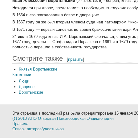
Иван Алексеевич Воротынский
(? - 24.6.1679) - боярин, князь
Находился при дворе, представляя в необходимых случаях особу 
В 1664 г. его пожаловали в бояре и дворецкие.
В 1667 году он же был вторым членом суда над патриархом Нико
В 1671 году — первый сановник во время бракосочетания царя Ал
24 июля 1679 года князь И.А. Воротынский скончался; с ним угас
1677 году, дочери — Стефанида и Параскева в 1661 и в 1679 год
полностью перешло в собственность государства.
Смотрите также
[
править
]
Князья Воротынские
Категории
:
Люди
Дворяне
Воротынские
Эта страница в последний раз была отредактирована 15 января 20
(¢) 2010 АНО Открытая Нижегородская Энциклопедия
Правила
Список авторов/участников