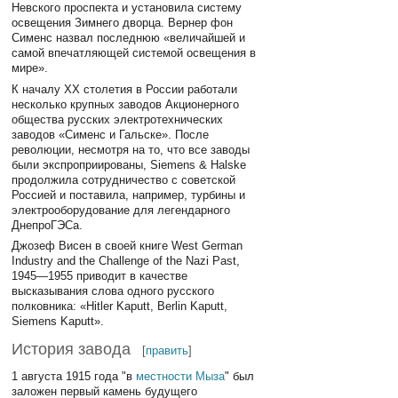
Невского проспекта и установила систему
освещения Зимнего дворца. Вернер фон
Сименс назвал последнюю «величайшей и
самой впечатляющей системой освещения в
мире».
К началу XX столетия в России работали
несколько крупных заводов Акционерного
общества русских электротехнических
заводов «Сименс и Гальске». После
революции, несмотря на то, что все заводы
были экспроприированы, Siemens & Halske
продолжила сотрудничество с советской
Россией и поставила, например, турбины и
электрооборудование для легендарного
ДнепроГЭСа.
Джозеф Висен в своей книге West German
Industry and the Challenge of the Nazi Past,
1945—1955 приводит в качестве
высказывания слова одного русского
полковника: «Hitler Kaputt, Berlin Kaputt,
Siemens Kaputt».
История завода
[
править
]
1 августа 1915 года "в
местности Мыза
" был
заложен первый камень будущего