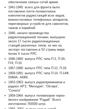
обеспечения связью сетей армии.
1941-1945: всего для фронта было
поставлено почти полмиллиона
комплектов радиостанций всех видов,
военно-полевых телефонных аппаратов,
переговорных устройств для самолетов,
танков и кораблей.
1946: начало производства
радиолокационной техники; выпущено
около 17 тысяч радиолокационных
станций различных типов, из них на
экспорт поставлено в 52 страны мира
более 4 тысяч РЛС.
1946-1960: выпуск РЛС типа П-3, П-3А,
П-8, П-10.
1957-1990: выпуск РЛС типа П-12, П-18.
1959-1991: выпуск РЛС типа П-14, П-14Ф,
5Н84А, 44Ж6.
1953-1963: выпуск радиоприемников и
радиол АРЗ, “Мелодия”, “Октава”,
“Соната”.
1959-1964: выпуск телевизоров черно-
белого изображения “Радий”. Всего
изготовлено 765500 штук.
1959- 2001: выпуск целых серий