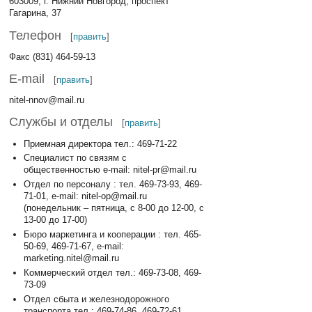
603009, г. Нижний Новгород, проспект
Гагарина, 37
Телефон
[
править
]
Факс (831) 464-59-13
E-mail
[
править
]
nitel-nnov@mail.ru
Службы и отделы
[
править
]
Приемная директора тел.: 469-71-22
Специалист по связям с
общественностью e-mail: nitel-pr@mail.ru
Отдел по персоналу : тел. 469-73-93, 469-
71-01, e-mail: nitel-op@mail.ru
(понедельник – пятница, с 8-00 до 12-00, с
13-00 до 17-00)
Бюро маркетинга и кооперации : тел. 465-
50-69, 469-71-67, e-mail:
marketing.nitel@mail.ru
Коммерческий отдел тел.: 469-73-08, 469-
73-09
Отдел сбыта и железнодорожного
транспорта тел.: 469-74-86, 469-72-61