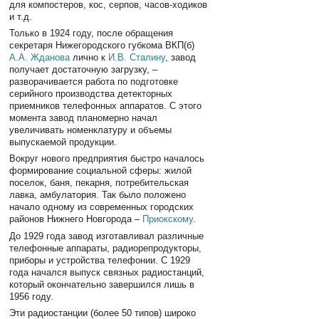
для компостеров, кос, серпов, часов-ходиков
и т.д.
Только в 1924 году, после обращения
секретаря Нижегородского губкома ВКП(б)
А.А. Жданова
лично к
И.В. Сталину
, завод
получает достаточную загрузку, –
разворачивается работа по подготовке
серийного производства детекторных
приемников телефонных аппаратов. С этого
момента завод планомерно начал
увеличивать номенклатуру и объемы
выпускаемой продукции.
Вокруг нового предприятия быстро началось
формирование социальной сферы: жилой
поселок, баня, пекарня, потребительская
лавка, амбулатория. Так было положено
начало одному из современных городских
районов Нижнего Новгорода –
Приокскому
.
До 1929 года завод изготавливал различные
телефонные аппараты, радиорепродукторы,
приборы и устройства телефонии. С 1929
года начался выпуск связных радиостанций,
который окончательно завершился лишь в
1956 году.
Эти радиостанции (более 50 типов) широко