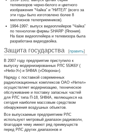
телевизоров черно-белого и цветного
изображения “Чайка” и “НИТЕЛ” (всего за
эти годы было изготовлено более 8
миллионов телеприемников).
1994-1997: выпуск видеоплейеров “Чайка”
по технологии фирмы SHARP (Япония).
На базе видеоплейера и телевизора была
разработана видеодвойка.
Защита государства
[
править
]
В 2007 году предприятие приступило к
выпуску модернизированных РЛС 55Ж6У (
«Небо-У») и 5Н84А («Оборона»).
Наряду с поставкой современных
радиолокационных комплексов ОАО «Нител»
осуществляет модернизацию, техническое
обслуживание и поставку запасных частей
для РЛС типа П-18, 5Н84А, являющихся на
сегодня наиболее массовым средством
обнаружения воздушных объектов.
Все выпускаемые предприятием РЛС
используют метровый диапазон радиоволн,
благодаря чему имеют ряд преимуществ
перед РЛС других диапазонов и