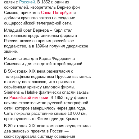
связи с
Россией
. В 1852 г. один из
основателей, изобретатель Вернер фон
Сименс, приехал в
Санкт-Петербург
и
добился крупного заказа на создание
общероссийской телеграфной сети.
Младший брат Вернера – Карл стал
постоянным представителем фирмы в
России; позже он принял российское
подданство, а в 1896-м получил дворянское
звание.
Россия стала для Карла Федоровича
Сименса и для его детей второй родиной.
В 50-х годах XIX века разногласия с
телеграфным ведомством Пруссии вылились
в отмену всех заказов, что привело к
серьёзному кризису молодой фирмы.
Siemens & Halske фактически спасли заказы
из
Российской империи
. В 1853 году фирма
начала строительство русской телеграфной
сети, которое завершилось через два года.
Сеть покрыла расстояние свыше 10 000 км,
протянувшись от Финляндии до Крыма.
В 80-х годах XIX века компания осуществила
два знаковых проекта в России —
сконструировала систему освещения