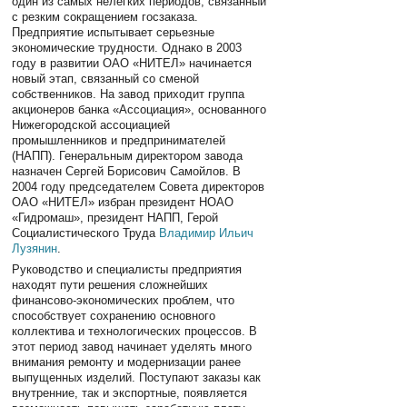
один из самых нелегких периодов, связанный
с резким сокращением госзаказа.
Предприятие испытывает серьезные
экономические трудности. Однако в 2003
году в развитии ОАО «НИТЕЛ» начинается
новый этап, связанный со сменой
собственников. На завод приходит группа
акционеров банка «Ассоциация», основанного
Нижегородской ассоциацией
промышленников и предпринимателей
(НАПП). Генеральным директором завода
назначен Сергей Борисович Самойлов. В
2004 году председателем Совета директоров
ОАО «НИТЕЛ» избран президент НОАО
«Гидромаш», президент НАПП, Герой
Социалистического Труда
Владимир Ильич
Лузянин
.
Руководство и специалисты предприятия
находят пути решения сложнейших
финансово-экономических проблем, что
способствует сохранению основного
коллектива и технологических процессов. В
этот период завод начинает уделять много
внимания ремонту и модернизации ранее
выпущенных изделий. Поступают заказы как
внутренние, так и экспортные, появляется