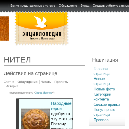
Вы не представились системе
Обсуждение
Вклад
Создать учётную запис
НИТЕЛ
Навигация
Главная
Действия на странице
страница
Новые
Статья
Обсуждение
Читать
Править
страницы
История
Новые фото
(перенаправлено с «
Завод Ленина
»)
Категории
контента
Народные
Свежие правки
герои
Популярные
одобряют
страницы
эту статью
Правила
Поэтому
рекомендуют