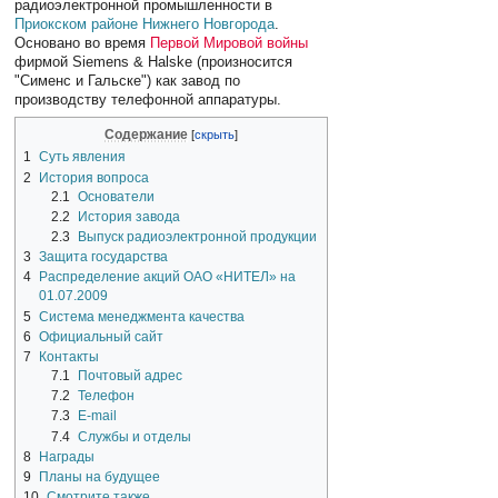
радиоэлектронной промышленности в
Приокском районе
Нижнего Новгорода
.
Основано во время
Первой Мировой войны
фирмой Siemens & Halske (произносится
"Сименс и Гальске") как завод по
производству телефонной аппаратуры.
Содержание
1
Суть явления
2
История вопроса
2.1
Основатели
2.2
История завода
2.3
Выпуск радиоэлектронной продукции
3
Защита государства
4
Распределение акций ОАО «НИТЕЛ» на
01.07.2009
5
Система менеджмента качества
6
Официальный сайт
7
Контакты
7.1
Почтовый адрес
7.2
Телефон
7.3
E-mail
7.4
Службы и отделы
8
Награды
9
Планы на будущее
10
Смотрите также