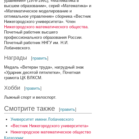
уравнения» (1976-1991), «Математика в
высшем образовании», серий «Математика» и
«Математическое моделирование и
оптимальное управление» сборника «Вестник
Нижегородского университета». Член
Нижегородского математического общества
.
Почетный работник высшего
профессионального образования России.
Почетный работник ННГУ им. Н.И.
Лобачевского.
Награды
[
править
]
Медаль «Ветеран труда», нагрудный знак
«Ударник десятой пятилетки», Почетная
грамота ЦК ВЛКСМ.
Хобби
[
править
]
Лыжный спорт и велоспорт.
Смотрите также
[
править
]
Университет имени Лобачевского
«Вестник Нижегородского университета»
Нижегородское математическое общество
Категории
: