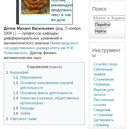
Поэтому
рекомендуют
Поиск
продолжать
текст в том
же духе
Долов Михаил Васильевич
(род. 5 ноября
1934 г.) — профессор кафедры
дифференциальных уравнений и
математического анализа
Нижегородского
государственного университета им.Н.И.
Инструмент
Лобачевского
. Доктор физико-
ы
математических наук.
Ссылки сюда
Содержание
Связанные
1
Биография
правки
1.1
Образование
Служебные
1.2
Основное направление научной
страницы
деятельности
Версия для
1.3
Основные факты деятельности
печати
1.4
Членство в научных, общественных
Постоянная
организациях
ссылка
1.5
Награды
Сведения
1.6
Хобби
о странице
2
Смотрите также
Цитировать
страницу