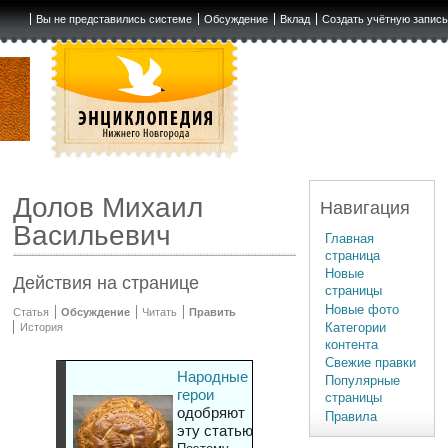
Вы не представились системе
Обсуждение
Вклад
Создать учётную запис
Долов Михаил
Навигация
Васильевич
Главная
страница
Новые
Действия на странице
страницы
Новые фото
Статья
Обсуждение
Читать
Править
Категории
История
контента
Свежие правки
Народные
Популярные
герои
страницы
одобряют
Правила
эту статью