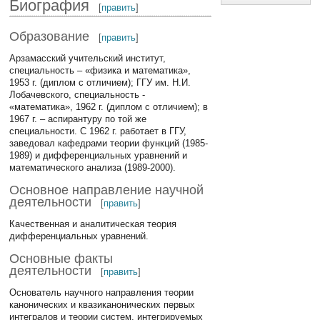
Биография
[
править
]
Образование
[
править
]
Арзамасский учительский институт,
специальность – «физика и математика»,
1953 г. (диплом с отличием); ГГУ им. Н.И.
Лобачевского, специальность -
«математика», 1962 г. (диплом с отличием); в
1967 г. – аспирантуру по той же
специальности. С 1962 г. работает в ГГУ,
заведовал кафедрами теории функций (1985-
1989) и дифференциальных уравнений и
математического анализа (1989-2000).
Основное направление научной
деятельности
[
править
]
Качественная и аналитическая теория
дифференциальных уравнений.
Основные факты
деятельности
[
править
]
Основатель научного направления теории
канонических и квазиканонических первых
интегралов и теории систем, интегрируемых