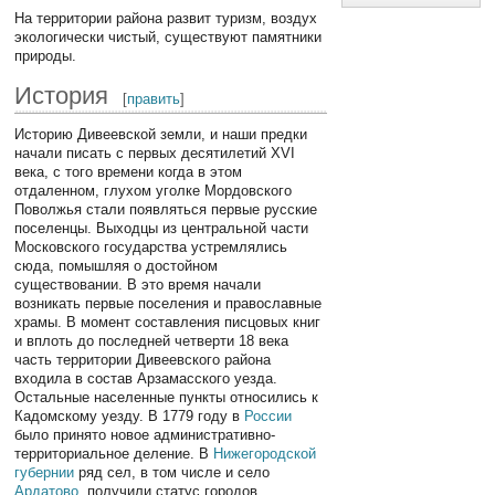
На территории района развит туризм, воздух
экологически чистый, существуют памятники
природы.
История
[
править
]
Историю Дивеевской земли, и наши предки
начали писать с первых десятилетий XVI
века, с того времени когда в этом
отдаленном, глухом уголке Мордовского
Поволжья стали появляться первые русские
поселенцы. Выходцы из центральной части
Московского государства устремлялись
сюда, помышляя о достойном
существовании. В это время начали
возникать первые поселения и православные
храмы. В момент составления писцовых книг
и вплоть до последней четверти 18 века
часть территории Дивеевского района
входила в состав Арзамасского уезда.
Остальные населенные пункты относились к
Кадомскому уезду. В 1779 году в
России
было принято новое административно-
территориальное деление. В
Нижегородской
губернии
ряд сел, в том числе и село
Ардатово
, получили статус городов.