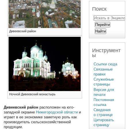
Поиск
Дивеевский район
Инструмент
ы
Ссылки сюда
Связанные
правки
Служебные
страницы
Версия для
печати
Ночной Дивеевский монастырь
Постоянная
ссылка
Дивеевский район
расположен на юго-
Сведения
западной окраине
Нижегородской области
и
о странице
играет в ее экономике заметную роль как
Цитировать
производитель сельскохозяйственной
страницу
продукции.