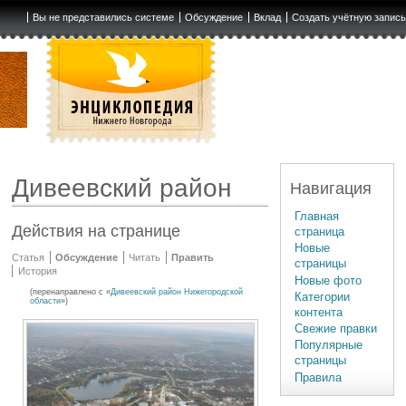
Вы не представились системе
Обсуждение
Вклад
Создать учётную запис
Дивеевский район
Навигация
Главная
Действия на странице
страница
Новые
Статья
Обсуждение
Читать
Править
страницы
История
Новые фото
(перенаправлено с «
Дивеевский район Нижегородской
Категории
области
»)
контента
Свежие правки
Популярные
страницы
Правила