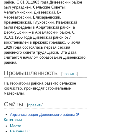
район. С 01.01.1963 года Дивеевский район
был упразднен. Сельские Советы:
Челатьминский, Дивеевский, Б-
Череватовский, Елизарьевский,
Кременковский, Глуховский, Ивановский
были переданы в Ардатовский район, а
Верякушский – в Арзамасский район. С
01.01.1965 года Дивевский район был
восстановлен в прежних границах. 6 июля
1929 года состоялась первая сессия
районного совета трудящихся. Эта дата
считается началом образования Дивеевского
района.
Промышленность
[
править
]
На территории района развито сельское
хозяйство, производят строительные
материалы.
Сайты
[
править
]
Администрация Дивеевского района
Категории
:
Места
Районы НО