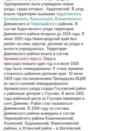
Одновременно были учреждены новые
уезды, среди которых - Ардатовский. В уезд
вошли территории нынешних
Ардатовского
,
Кулебакского
,
Выксунского
,
Вознесенского
,
Дивеевского и
Первомайского
районов. В
состав Ардатовского уезда территория
Дивеевского района входила до 1924 года. В
июне 1929 года Нижегородский край был
разбит на семь округов, деление на уезды и
волости упразднилось. Территория
Дивеевского района вошла в состав
Арзамасского округа
. Округа
просуществовали один год и в июле 1930
года были ликвидированы. К этому времени
сложилось районное деление края. 10 июня
1929 года постановлением Президиума ВЦИК
из части селений ликвидированного
Арзамасского уезда создан Глуховский район
с районным центром с.Глухово. В июле 1931
года районный центр из Глухова переведен в
село Дивеево. Район стал называться
Дивеевским. В 1934 году из состава
Дивеевского района выведены в состав
Первомайского района Кошелихинский,
Хозинский, Худошинский, Макателемский
районы, а Успенский район – в Шатковский