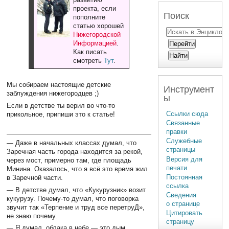
проекта, если
Поиск
пополните
статью хорошей
Нижегородской
Информацией
.
Как писать
смотреть
Тут
.
Мы собираем настоящие детские
Инструмент
заблуждения нижегородцев ;)
ы
Если в детстве ты верил во что-то
Ссылки сюда
прикольное, припиши это к статье!
Связанные
правки
Служебные
— Даже в начальных классах думал, что
страницы
Заречная часть города находится за рекой,
Версия для
через мост, примерно там, где площадь
печати
Минина. Оказалось, что я всё это время жил
Постоянная
в Заречной части.
ссылка
— В детстве думал, что «Кукурузник» возит
Сведения
кукурузу. Почему-то думал, что поговорка
о странице
звучит так «Терпение и труд все перетруД»,
Цитировать
не знаю почему.
страницу
— Я думал, облака в небе — это дым