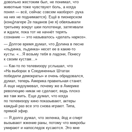
довольно жестоким был, не понимал, что
животные тоже чувствуют боль, а когда
понял — всё, сейчас совсем наоборот- рука
на них не поднимается). Ещё в пионерском
(конц)лагере 2е пацанов (не я) обвязывали
третьему вокруг шеи полотенце, затягивали
и ждали, пока тот не начнёт терять
сознание — это называлось «делать наркоз».
— Долгое время думал, что Долина в песне
«льдинка, льдинка» несет ее в какие-то
кусты. «…Я возьму тебя в ладони, Понесу
к своим кустам…»
— Как-то по телевизору услышал, что
«На выборах в Соединенных Штатах
победили демократы» и очень обрадовался,
думал, теперь Америка правильная станет.
А еще недоумевал, почему же в Америке
революцию никак не сделают, ведь плохо
же там жить. Еще думал, что когда
по телевизору кино показывают, актеры
каждый раз все это снова играют. Типа,
прямой эфир.
— Я долго думал, что зеленка, йод и спирт
вызывают жжение раны, потому что микробы
умирают и напоследок кусаются. Это мне