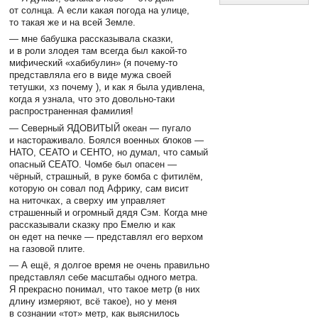
от солнца. А если какая погода на улице,
то такая же и на всей Земле.
— мне бабушка рассказывала сказки,
и в роли злодея там всегда был какой-то
мифический «хабибулин» (я почему-то
представляла его в виде мужа своей
тетушки, хз почему ), и как я была удивлена,
когда я узнала, что это довольно-таки
распространенная фамилия!
— Северный ЯДОВИТЫЙ океан — пугало
и настораживало. Боялся военных блоков —
НАТО, СЕАТО и СЕНТО, но думал, что самый
опасный СЕАТО. Чомбе был опасен —
чёрный, страшный, в руке бомба с фитилём,
которую он совал под Африку, сам висит
на ниточках, а сверху им управляет
страшенный и огромный дядя Сэм. Когда мне
рассказывали сказку про Емелю и как
он едет на печке — представлял его верхом
на газовой плите.
— А ещё, я долгое время не очень правильно
представлял себе масштабы одного метра.
Я прекрасно понимал, что такое метр (в них
длину измеряют, всё такое), но у меня
в сознании «тот» метр, как выяснилось