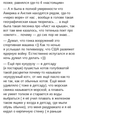
позже, равнялся где-то 4 «настоящим»
— А я была в полной уверенности что
Америка и Англия находятся рядом, где-то
«через море» от нас , вообще в голове такая
географическая каша творилась…. а ещё
была такая песенка про «Аист на крыше», так
вот там мне казалось, что тетенька поет про
«омлет»… почему — до сих пор не знаю…
— Думал, что гонка вооружений это
спортивная машина =)) Как то ночью
я услышал по телевизору, что США развяжет
ядерную войну. Естественно испугался и всю
ночь думал что делать =)))
— Ещё про кукурузу — в детсаду
(и постарше) пушистых котов голубоватой
такой расцветки почему-то называли
«кукурузный кот», от них ещё пахло как-то
не так, как от обычных котов. Ещё меня
удивляло ( тоже в детсаду), что морская
свинка называется морской, а плавать
не умеет толком и старается из воды
выбраться ( я её учил плавать в железном
таком ящике у входа в детсад, где мыли
обувь обычно), это меня раздражало и я её
кидал о кирпичную стенку ( я раньше