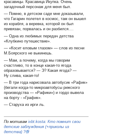
красавицы. Красавица Икупка. Очень
загадочный персонаж для меня был.
— Помню, в детском саде мне доказывали,
что Гагарин полетел в космос, там он вышел
из корабля, а веревка, которой он был
привязан, порвалась и он разбился….
— Одна из любимых передач детства
«Клубкино путешествие».
— «Косит еловым глазом» — слов из песни
М.Боярского не выкинешь.
— Мам, а почему, когда мы говорим
счастливо, то в конце какая-то ягода
образовывается? — Э? Какая ягода? —
Ну слива, какая-то!
— В три года нарисовала автобусик «Рафик»
(бегали когда-то микроавтобусы рижского
производства — «Рафики») и гордо вывела
на борту - «График».
— Старуха из ирги ль.
По мотивам
ixbt.kosta: Кто помнит свои
детские заблуждения (+приколы из
детства) ?