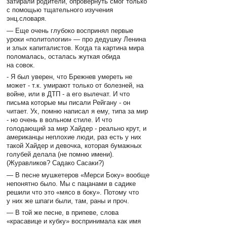
затирали родители, опровернуть смог только
с помощью тщательного изучения
энц.словаря.
— Еще очень глубоко воспринял первые
уроки «политологии» — про дедушку Ленина
и злых капиталистов. Когда та картина мира
поломалась, осталась жуткая обида
на совок.
- Я был уверен, что Брежнев умереть не
может - т.к. умирают только от болезней, на
войне, или в ДТП - а его вылечат. И что
письма которые мы писали Рейгану - он
читает. Ух, помню написал я ему, типа за мир
- но очень в вольном стиле. И что
голодающий за мир Хайдер - реально крут, и
американцы неплохие люди, раз есть у них
такой Хайдер и девочка, которая бумажных
голубей делала (не помню имени).
(Журавликов? Садако Сасаки?)
— В песне мушкетеров «Мерси Боку» вообще
непонятно было. Мы с пацанами в садике
решили что это «мясо в боку». Потому что
у них же шпаги были, там, раны и проч.
— В той же песне, в припеве, слова
«красавице и кубку» воспринимала как имя