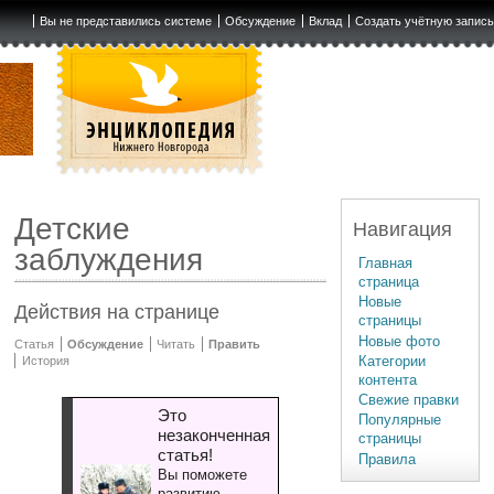
Вы не представились системе
Обсуждение
Вклад
Создать учётную запис
Детские
Навигация
заблуждения
Главная
страница
Новые
Действия на странице
страницы
Новые фото
Статья
Обсуждение
Читать
Править
Категории
История
контента
Свежие правки
Это
Популярные
незаконченная
страницы
статья!
Правила
Вы поможете
развитию