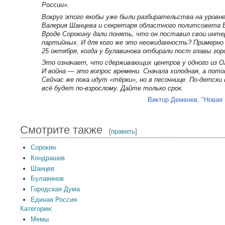
России».
Вокруг этого якобы уже были разбирательства на уровн
Валерия Шанцева и секретаря областного политсовета 
Вроде Сорокину дали понять, что он поставил свои инт
партийных. И для кого же это неожиданность? Примерно 
25 октября, когда у Булавинова отбирали пост главы гор
Это означает, что сдерживающих центров у одного из О
И война — это вопрос времени. Сначала холодная, а пото
Сейчас же пока идут «тёрки», но в песочнице. По-детски 
всё будет по-взрослому. Дайте только срок.
Виктор Деменев, "Новая 
Смотрите также
[
править
]
Сорокин
Кондрашов
Шанцев
Булавинов
Городская Дума
Единая Россия
Категории
:
Мемы