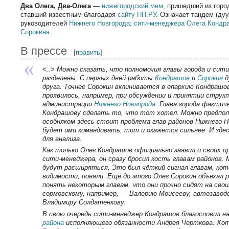
Два Олега, Два-Олега
—
нижегородский
мем
, пришедший из горо
ставший известным благодаря
сайту НН.РУ
. Означает тандем (ду
руководителей
Нижнего Новгорода
:
сити-менеджера
Олега Кондр
Сорокина
.
В прессе
[
править
]
<..> Можно сказать, что полномочия главы города и сит
разделены. С первых дней работы
Кондрашов
и
Сорокин
д
друга. Точнее Сорокин вклинивается в епархию Кондрашо
проявилось, например, при обсуждении и принятии стру
администрации
Нижнего Новгорода
. Глава города фактич
Кондрашову сделать то, что тот хотел. Можно предпо
особняком здесь стоит проблема глав районов Нижнего Н
будет ими командовать, тот и окажется сильнее. И зде
для анализа.
Как только Олег Кондрашов официально заявил о своих п
сити-менеджера, он сразу бросил кость главам районов. 
будут расширяться. Это был чёткий сигнал главам, кото
видимости, поняли. Ещё до этого Олег Сорокин объехал р
понять некоторым главам, что они прочно сидят на свои
сормовскому, например, — Валерию Моисееву, автозавод
Владимиру Солдатенкову.
В свою очередь сити-менеджер Кондрашов благословил н
района
исполняющего обязанности Андрея Черткова. Хо