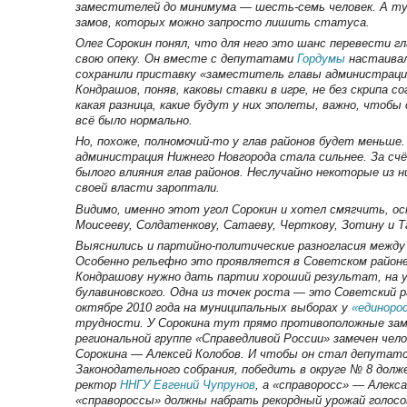
заместителей до минимума — шесть-семь человек. А т
замов, которых можно запросто лишить статуса.
Олег Сорокин понял, что для него это шанс перевести гл
свою опеку. Он вместе с депутатами
Гордумы
настаивал
сохранили приставку «заместитель главы администрации
Кондрашов, поняв, каковы ставки в игре, не без скрипа со
какая разница, какие будут у них эполеты, важно, чтобы
всё было нормально.
Но, похоже, полномочий-то у глав районов будет меньше.
администрация Нижнего Новгорода стала сильнее. За сч
былого влияния глав районов. Неслучайно некоторые из н
своей власти зароптали.
Видимо, именно этот угол Сорокин и хотел смягчить, о
Моисееву, Солдатенкову, Сатаеву, Черткову, Зотину и Т
Выяснились и партийно-политические разногласия между
Особенно рельефно это проявляется в Советском районе
Кондрашову нужно дать партии хороший результат, на 
булавиновского. Одна из точек роста — это Советский ра
октябре 2010 года на муниципальных выборах у
«единоро
трудности. У Сорокина тут прямо противоположные за
региональной группе «Справедливой России» замечен чело
Сорокина — Алексей Колобов. И чтобы он стал депутат
Законодательного собрания, победить в округе № 8 долже
ректор
ННГУ
Евгений Чупрунов
, а «справоросс» — Алекса
«справороссы» должны набрать рекордный урожай голосо