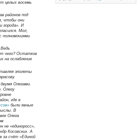
ут целых восемь
ав районов под
, чтобы они
 города». И
гласился. Мол,
 с полномочиями
 Ведь
ёт чего? Остатков
их на ослабление
ставляя эполеты
арасову.
 двумя Олегами.
. Олегу
уровне
йон, где в
ссов»
были явные
мыслы. В
век Олега
ом
н не «единоросс»,
ндр Косовских. А
в за счёт «Единой