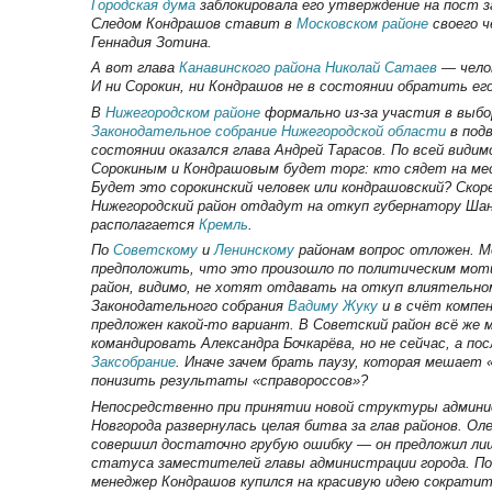
Городская дума
заблокировала его утверждение на пост 
Следом Кондрашов ставит в
Московском районе
своего ч
Геннадия Зотина.
А вот глава
Канавинского района
Николай Сатаев
— чело
И ни Сорокин, ни Кондрашов не в состоянии обратить его
В
Нижегородском районе
формально из-за участия в выбо
Законодательное собрание
Нижегородской области
в под
состоянии оказался глава Андрей Тарасов. По всей види
Сорокиным и Кондрашовым будет торг: кто сядет на ме
Будет это сорокинский человек или кондрашовский? Скоре
Нижегородский район отдадут на откуп губернатору Шан
располагается
Кремль
.
По
Советскому
и
Ленинскому
районам вопрос отложен. М
предположить, что это произошло по политическим мот
район, видимо, не хотят отдавать на откуп влиятельн
Законодательного собрания
Вадиму Жуку
и в счёт компе
предложен какой-то вариант. В Советский район всё же 
командировать Александра Бочкарёва, но не сейчас, а пос
Заксобрание
. Иначе зачем брать паузу, которая мешает 
понизить результаты «справороссов»?
Непосредственно при принятии новой структуры админ
Новгорода развернулась целая битва за глав районов. Ол
совершил достаточно грубую ошибку — он предложил ли
статуса заместителей главы администрации города. По
менеджер Кондрашов купился на красивую идею сократит