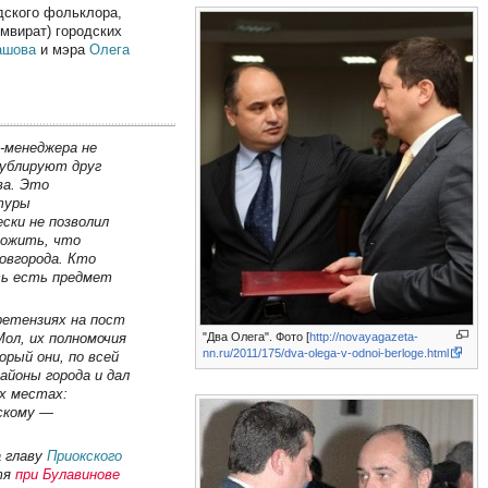
дского фольклора,
умвират) городских
ашова
и мэра
Олега
и-менеджера не
ублируют друг
ва. Это
ктуры
ески не позволил
ложить, что
овгорода. Кто
сь есть предмет
ретензиях на пост
"Два Олега". Фото [
http://novayagazeta-
Мол, их полномочия
nn.ru/2011/175/dva-olega-v-odnoi-berloge.html
рый они, по всей
айоны города и дал
х местах:
скому —
а главу
Приокского
тя
при Булавинове