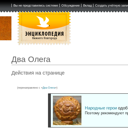
Вы не представились системе
Обсуждение
Вклад
Создать учётную запи
Два Олега
Действия на странице
(перенаправлено с «
Два-Олега
»)
Народные герои
одоб
Поэтому рекомендуют пр