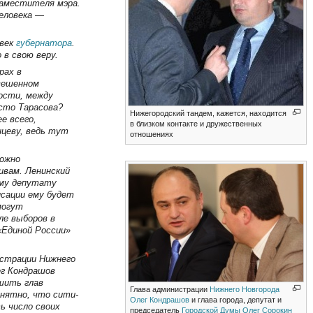
заместителя мэра.
еловека —
век
губернатора
.
 в свою веру.
рах в
вешенном
мости, между
сто Тарасова?
Нижегородский тандем, кажется, находится
е всего,
в близком контакте и дружественных
цеву, ведь тут
отношениях
ожно
ивам. Ленинский
ому депутату
нсации ему будет
могут
ле выборов в
«Единой России»
истрации Нижнего
ег Кондрашов
шить глав
Глава администрации
Нижнего Новгорода
нятно, что сити-
Олег Кондрашов
и глава города, депутат и
ь число своих
председатель
Городской Думы
Олег Сорокин