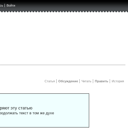
сь
Войти
Статья
Обсуждение
Читать
Править
История
ряют эту статью
одолжать текст в том же духе