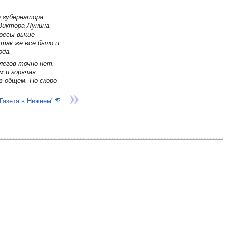
е губернатора
Виктора Лунина.
ересы выше
так же всё было и
ода.
легов точно нет.
м и горячая.
в общем. Но скоро
Газета в Нижнем"