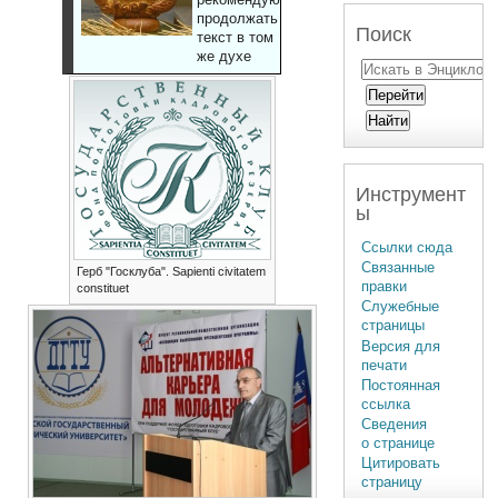
продолжать
Поиск
текст в том
же духе
Инструмент
ы
Ссылки сюда
Связанные
Герб "Госклуба". Sapienti civitatem
правки
constituet
Служебные
страницы
Версия для
печати
Постоянная
ссылка
Сведения
о странице
Цитировать
страницу