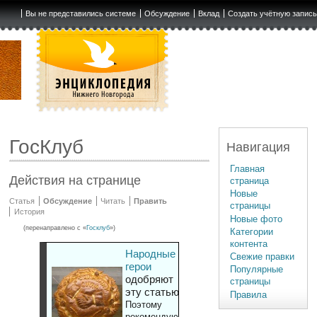
Вы не представились системе
Обсуждение
Вклад
Создать учётную запис
ГосКлуб
Навигация
Главная
Действия на странице
страница
Новые
Статья
Обсуждение
Читать
Править
страницы
История
Новые фото
(перенаправлено с «
Госклуб
»)
Категории
контента
Народные
Свежие правки
герои
Популярные
одобряют
страницы
эту статью
Правила
Поэтому
рекомендуют