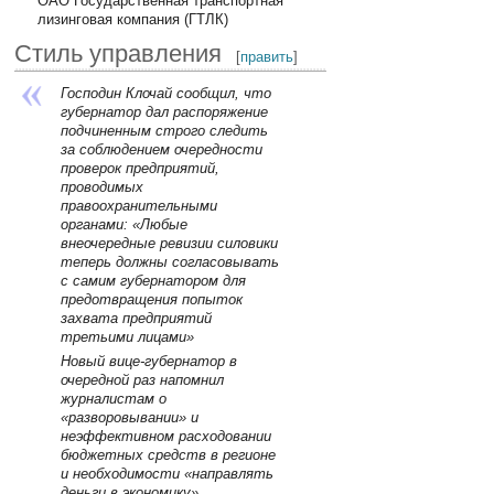
ОАО Государственная транспортная
лизинговая компания (ГТЛК)
Стиль управления
[
править
]
Господин Клочай сообщил, что
губернатор дал распоряжение
подчиненным строго следить
за соблюдением очередности
проверок предприятий,
проводимых
правоохранительными
органами: «Любые
внеочередные ревизии силовики
теперь должны согласовывать
с самим губернатором для
предотвращения попыток
захвата предприятий
третьими лицами»
Новый вице-губернатор в
очередной раз напомнил
журналистам о
«разворовывании» и
неэффективном расходовании
бюджетных средств в регионе
и необходимости «направлять
деньги в экономику».