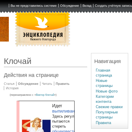
Вы не представились системе
Обсуждение
Вклад
Создать учётную запис
Клочай
Навигация
Главная
Действия на странице
страница
Новые
Статья
Обсуждение
Читать
Править
страницы
История
Новые фото
(перенаправлено с «
Виктор Клочай
»)
Категории
контента
Идет
Свежие правки
выпиливание
Популярные
Здесь регулярно
страницы
пытаются
Правила
стереть
общеизвестную