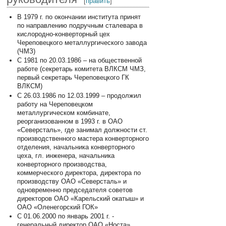
[
править
]
В 1979 г. по окончании института принят
по направлению подручным сталевара в
кислородно-конверторный цех
Череповецкого металлургического завода
(ЧМЗ)
С 1981 по 20.03.1986 – на общественной
работе (секретарь комитета ВЛКСМ ЧМЗ,
первый секретарь Череповецкого ГК
ВЛКСМ)
С 26.03.1986 по 12.03.1999 – продолжил
работу на Череповецком
металлургическом комбинате,
реорганизованном в 1993 г. в ОАО
«Северсталь», где занимал должности ст.
производственного мастера конверторного
отделения, начальника конверторного
цеха, гл. инженера, начальника
конверторного производства,
коммерческого директора, директора по
производству ОАО «Северсталь» и
одновременно председателя советов
директоров ОАО «Карельский окатыш» и
ОАО «Оленегорский ГОК»
С 01.06.2000 по январь 2001 г. -
генеральный директор ОАО «Носта»