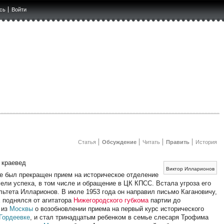
сь
Войти
Статья
Обсуждение
Читать
Править
История
, краевед
Виктор Илларионов
е был прекращен прием на историческое отделение
мели успеха, в том числе и обращение в ЦК КПСС. Встала угроза его
ьтета Илларионов. В июле 1953 года он направил письмо Кагановичу,
х поднялся от агитатора
Нижегородского губкома
партии до
 из
Москвы
о возобновлении приема на первый курс исторического
Гордеевке
, и стал тринадцатым ребенком в семье слесаря Трофима