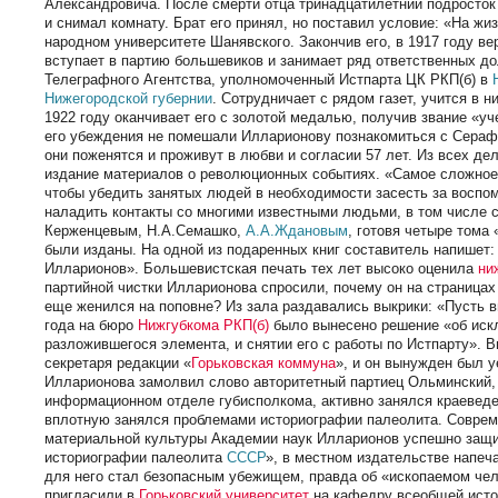
Александровича. После смерти отца тринадцатилетний подросток
и снимал комнату. Брат его принял, но поставил условие: «На жи
народном университете Шанявского. Закончив его, в 1917 году в
вступает в партию большевиков и занимает ряд ответственных д
Телеграфного Агентства, уполномоченный Истпарта ЦК РКП(б) в
Нижегородской губернии
. Сотрудничает с рядом газет, учится в 
1922 году оканчивает его с золотой медалью, получив звание «у
его убеждения не помешали Илларионову познакомиться с Сераф
они поженятся и проживут в любви и согласии 57 лет. Из всех д
издание материалов о революционных событиях. «Самое сложное 
чтобы убедить занятых людей в необходимости засесть за воспо
наладить контакты со многими известными людьми, в том числе 
Керженцевым, Н.А.Семашко,
А.А.Ждановым
, готовя четыре тома
были изданы. На одной из подаренных книг составитель напише
Илларионов». Большевистская печать тех лет высоко оценила
ни
партийной чистки Илларионова спросили, почему он на страницах
еще женился на поповне? Из зала раздавались выкрики: «Пусть вы
года на бюро
Нижгубкома РКП(б)
было вынесено решение «об искл
разложившегося элемента, и снятии его с работы по Истпарту». 
секретаря редакции «
Горьковская коммуна
», и он вынужден был у
Илларионова замолвил слово авторитетный партиец Ольминский,
информационном отделе губисполкома, активно занялся краеведен
вплотную занялся проблемами историографии палеолита. Совреме
материальной культуры Академии наук Илларионов успешно защ
историографии палеолита
СССР
», в местном издательстве напе
для него стал безопасным убежищем, правда об «ископаемом чел
пригласили в
Горьковский университет
на кафедру всеобщей исто