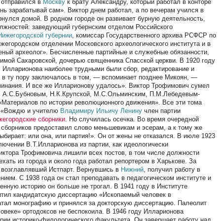
 отправился в
Москву
к брату Александру, который работал в конторе
знь зарабатывай сам». Виктор днем работал, а по вечерам учился в
ернулся домой. В родном городе он развивает бурную деятельность,
олжностей: заведующий губернским отделом Российского
Нижегородской губернии
, комиссар Государственного архива РСФСР по
нижегородском отделении Московского археологического института и в
ченый археолог». Бесчисленные партийные и служебные обязанности,
имой Сахаровской, дочерью священника Спасской церкви. В 1920 году
ел Илларионова наиболее трудными были сбор, редактирование и
в ту пору заключалось в том, — вспоминает позднее Микоян, —
минания. И все же Илларионову удалось». Виктор Трофимович сумел
с А.С.Бубновым, Н.К.Крупской, М.С.Ольминским, П.М.Лебедевым-
 «Материалов по истории революционного движения». Все эти тома
т: «Вождю и учителю
Владимиру Ильичу Ленину
член партии
жегородские сборники
. Но случилась осечка. Во время очередной
 сборников предоставил слово меньшевикам и эсерам, а к тому же
бирает: или она, или партия!». Он от жены не отказался. В июле 1923
ючении В.Т.Илларионова из партии, как идеологически
Виктора Трофимовича лишили всех постов, в том числе должности
ехать из города и около года работал репортером в Харькове. За
 возглавлявший Истпарт. Вернувшись в
Нижний
, получил работу в
ием. С 1938 года он стал преподавать в педагогическом институте и
нную историю он больше не трогал. В 1941 году в Институте
итил кандидатскую диссертацию «Ископаемый человек в
чатал монографию и принялся за докторскую диссертацию. Палеолит
овеке» ортодоксов не беспокоила. В 1946 году Илларионова
рии историко-филологического факультета. Он завершает работу над