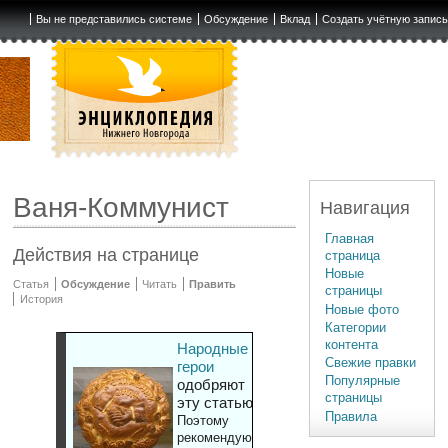
Вы не представились системе
Обсуждение
Вклад
Создать учётную запис
Ваня-Коммунист
Навигация
Главная
Действия на странице
страница
Новые
Статья
Обсуждение
Читать
Править
страницы
История
Новые фото
Категории
контента
Народные
Свежие правки
герои
Популярные
одобряют
страницы
эту статью
Правила
Поэтому
рекомендуют