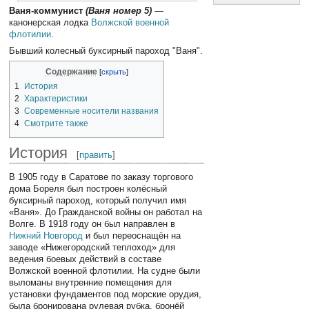
Ваня-коммунист
(Ваня номер 5)
—
канонерская лодка
Волжской военной
флотилии
.
Бывший колесный буксирный пароход "Ваня".
Содержание
1
История
2
Характеристики
3
Современные носители названия
4
Смотрите также
История
[
править
]
В 1905 году в Саратове по заказу торгового
дома Бореля был построен колёсный
буксирный пароход, который получил имя
«Ваня». До Гражданской войны он работал на
Волге. В 1918 году он был направлен в
Нижний Новгород
и был переоснащён на
заводе «Нижегородский теплоход» для
ведения боевых действий в составе
Волжской военной флотилии. На судне были
выломаны внутренние помещения для
установки фундаментов под морские орудия,
была бронирована рулевая рубка, бронёй