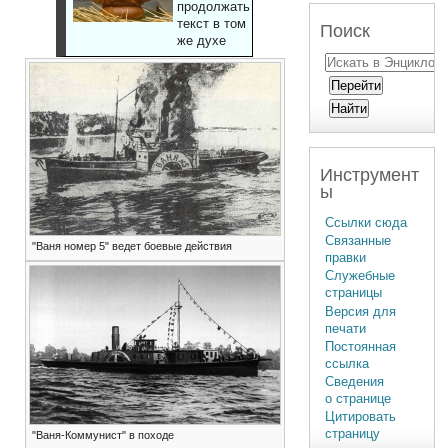
продолжать
текст в том
Поиск
же духе
Инструмент
ы
Ссылки сюда
Связанные
"Ваня номер 5" ведет боевые действия
правки
Служебные
страницы
Версия для
печати
Постоянная
ссылка
Сведения
о странице
Цитировать
страницу
"Ваня-Коммунист" в походе