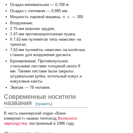
Осадка минимальная — 0,708 м
Осадка с топливом — 0,885 мм
Мощность паровой машины, л. с. — 300
Вооружение:
2 75-мм морских орудия,
1 47-мм противоаэропланная пушка,
6 7,62-мм пулемётов типа «максим» на
треногах;
7,62-мм пулемёты «максим» на колёсных
станках для вооружения десанта.
Бронирование: Противопульное,
стальными листами толщиной около 8
мм. Такими листами были закрыты
штурвальная рубка, котельный кожух и
кожуховые каюты.
Экипаж — 78 человек.
Современные носители
названия
[
править
]
В честь канонерской лодки «Ваня-
коммунист» назван теплоход
Волжского
пароходства
, построенный в 1986 году.