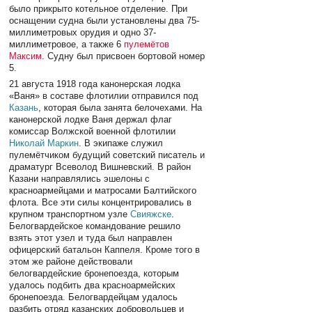
было прикрыто котельное отделение. При
оснащении судна были установлены два 75-
миллиметровых орудия и одно 37-
миллиметровое, а также 6
пулемётов
Максим
. Судну был присвоен бортовой номер
5.
21 августа 1918 года канонерская лодка
«Ваня» в составе флотилии отправился под
Казань
, которая была занята белочехами. На
канонерской лодке Ваня держал флаг
комиссар Волжской военной флотилии
Николай Маркин
. В экипаже служил
пулемётчиком будущий советский писатель и
драматург Всеволод Вишневский. В район
Казани направлялись эшелоны с
красноармейцами и матросами Балтийского
флота. Все эти силы концентрировались в
крупном транспортном узле
Свияжске
.
Белогвардейское командование решило
взять этот узел и туда был направлен
офицерский батальон Каппеля. Кроме того в
этом же районе действовали
белогвардейские бронепоезда, которым
удалось подбить два красноармейских
бронепоезда. Белогвардейцам удалось
разбить отряд казанских добровольцев и