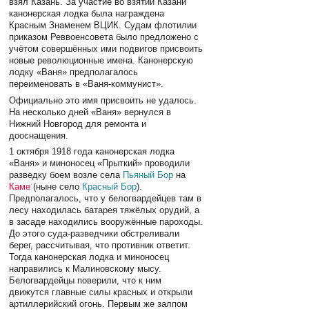
взял Казань. За участие во взятии Казани
канонерская лодка была награждена
Красным Знаменем ВЦИК. Судам флотилии
приказом Реввоенсовета было предложено с
учётом совершённых ими подвигов присвоить
новые революционные имена. Канонерскую
лодку «Ваня» предполагалось
переименовать в «Ваня-коммунист».
Официально это имя присвоить не удалось.
На несколько дней «Ваня» вернулся в
Нижний Новгород для ремонта и
дооснащения.
1 октября 1918 года канонерская лодка
«Ваня» и миноносец «Прыткий» проводили
разведку боем возле села
Пьяный Бор
на
Каме
(ныне село
Красный Бор
).
Предполагалось, что у белогвардейцев там в
лесу находилась батарея тяжёлых орудий, а
в засаде находились вооружённые пароходы.
До этого суда-разведчики обстреливали
берег, рассчитывая, что противник ответит.
Тогда канонерская лодка и миноносец
направились к Малиновскому мысу.
Белогвардейцы поверили, что к ним
движутся главные силы красных и открыли
артиллерийский огонь. Первым же залпом