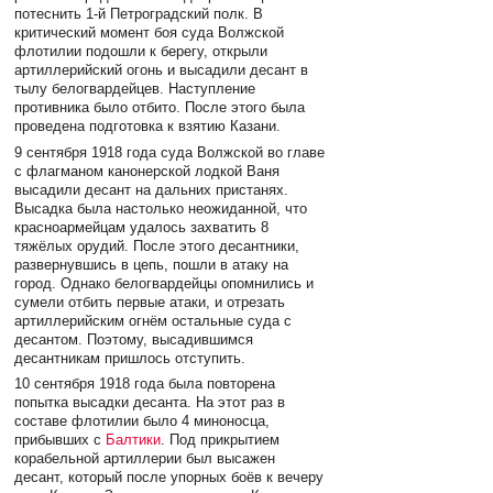
потеснить 1-й Петроградский полк. В
критический момент боя суда Волжской
флотилии подошли к берегу, открыли
артиллерийский огонь и высадили десант в
тылу белогвардейцев. Наступление
противника было отбито. После этого была
проведена подготовка к взятию Казани.
9 сентября 1918 года суда Волжской во главе
с флагманом канонерской лодкой Ваня
высадили десант на дальних пристанях.
Высадка была настолько неожиданной, что
красноармейцам удалось захватить 8
тяжёлых орудий. После этого десантники,
развернувшись в цепь, пошли в атаку на
город. Однако белогвардейцы опомнились и
сумели отбить первые атаки, и отрезать
артиллерийским огнём остальные суда с
десантом. Поэтому, высадившимся
десантникам пришлось отступить.
10 сентября 1918 года была повторена
попытка высадки десанта. На этот раз в
составе флотилии было 4 миноносца,
прибывших с
Балтики
. Под прикрытием
корабельной артиллерии был высажен
десант, который после упорных боёв к вечеру