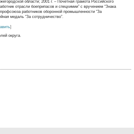
жегородской области; 2001 г. – Почетная грамота Российского
 работник отрасли боеприпасов и спецхимии” с вручением “Знака
о профсоюза работников оборонной промышленности “За
ейная медаль “За сотрудничество”.
равить
]
лей округа.