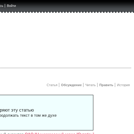
сь
Войти
Статья
Обсуждение
Читать
Править
История
ряют эту статью
одолжать текст в том же духе