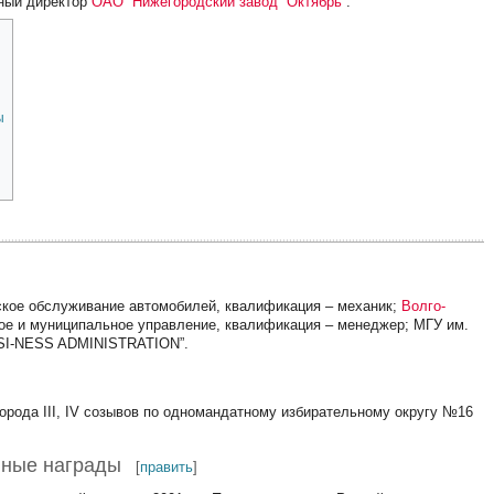
ьный директор
ОАО “Нижегородский завод “Октябрь”
.
ы
еское обслуживание автомобилей, квалификация – механик;
Волго-
ное и муниципальное управление, квалификация – менеджер; МГУ им.
USI-NESS ADMINISTRATION”.
города III, IV созывов по одномандатному избирательному округу №16
нные награды
[
править
]