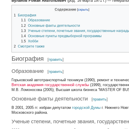
Буланов Роман Анатольевич
(род. 16 марта 1971 г.) — генерал
Содержание
1
Биография
1.1
Образование
1.2
Основные факты деятельности
1.3
Ученые степени, почетные звания, государственные наград
1.4
Основные пункты предвыборной программы
1.5
Хобби
2
Смотрите также
Биография
[
править
]
Образование
[
править
]
Горьковский автотранспортный техникум (1990), ремонт и технич
Вятская академия государственной службы
(1999), государствен
М.В. Ломоносова (2005); Высшая школа бизнеса “MASTER OF B
Основные факты деятельности
[
править
]
В 2001, 2005 гг. избран депутатом
городской Думы
г. Нижнего Нов
Московского района.
Ученые степени, почетные звания, государстве