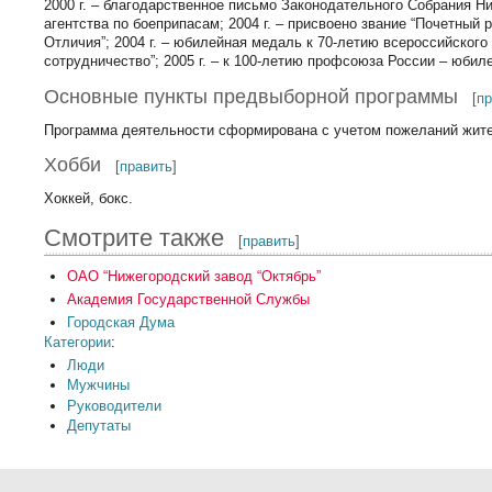
2000 г. – благодарственное письмо Законодательного Собрания Ни
агентства по боеприпасам; 2004 г. – присвоено звание “Почетный
Отличия”; 2004 г. – юбилейная медаль к 70-летию всероссийског
сотрудничество”; 2005 г. – к 100-летию профсоюза России – юбил
Основные пункты предвыборной программы
[
п
Программа деятельности сформирована с учетом пожеланий жите
Хобби
[
править
]
Хоккей, бокс.
Смотрите также
[
править
]
ОАО “Нижегородский завод “Октябрь”
Академия Государственной Службы
Городская Дума
Категории
:
Люди
Мужчины
Руководители
Депутаты