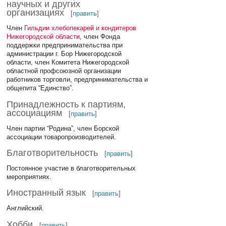
научных и других
организациях
[
править
]
Член
Гильдии хлебопекарей и кондитеров
Нижегородской области
, член Фонда
поддержки предпринимательства при
администрации г. Бор Нижегородской
области, член Комитета Нижегородской
областной профсоюзной организации
работников торговли, предпринимательства и
общепита “Единство”.
Принадлежность к партиям,
ассоциациям
[
править
]
Член партии “Родина”, член Борской
ассоциации товаропроизводителей.
Благотворительность
[
править
]
Постоянное участие в благотворительных
мероприятиях.
Иностранный язык
[
править
]
Английский.
Хобби
[
править
]