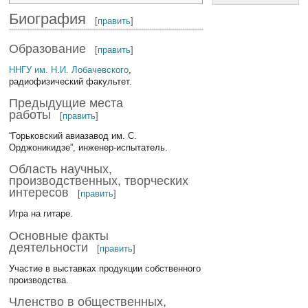
Биография
[
править
]
Образование
[
править
]
ННГУ им. Н.И. Лобачевского
,
радиофизический факультет.
Предыдущие места
работы
[
править
]
“Горьковский авиазавод им. С.
Орджоникидзе”, инженер-испытатель.
Область научных,
производственных, творческих
интересов
[
править
]
Игра на гитаре.
Основные факты
деятельности
[
править
]
Участие в выставках продукции собственного
производства.
Членство в общественных,