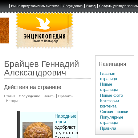
Вы не представились системе
Обсуждение
Вклад
Создать учётную запис
Брайцев Геннадий
Навигация
Александрович
Главная
страница
Новые
Действия на странице
страницы
Новые фото
Статья
Обсуждение
Читать
Править
Категории
История
контента
Свежие правки
Народные
Популярные
герои
страницы
одобряют
Правила
эту статью