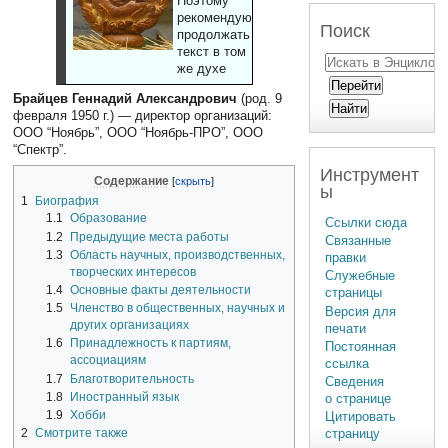
Поэтому
рекомендуют
Поиск
продолжать
текст в том
же духе
Брайцев Геннадий Александрович
(род. 9
февраля 1950 г.) — директор организаций:
ООО “Ноябрь”, ООО “Ноябрь-ПРО”, ООО
“Спектр”.
Инструмент
Содержание
ы
1
Биография
1.1
Образование
Ссылки сюда
1.2
Предыдущие места работы
Связанные
1.3
Область научных, производственных,
правки
творческих интересов
Служебные
1.4
Основные факты деятельности
страницы
1.5
Членство в общественных, научных и
Версия для
других организациях
печати
1.6
Принадлежность к партиям,
Постоянная
ассоциациям
ссылка
1.7
Благотворительность
Сведения
1.8
Иностранный язык
о странице
1.9
Хобби
Цитировать
2
Смотрите также
страницу