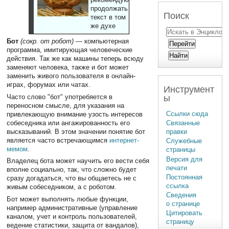
продолжать
Поиск
текст в том
же духе
Бот
(сокр. от робот)
— компьютерная
программа, имитирующая человеческие
действия. Так же как машины теперь всюду
заменяют человека, также и бот может
заменить живого пользователя в онлайн-
играх, форумах или чатах.
Инструмент
ы
Часто слово "бот" употребяется в
переносном смысле, для указания на
Ссылки сюда
привлекающую внимание узость интересов
собеседника или ангажированность его
Связанные
высказываний. В этом значении понятие бот
правки
является часто встречающимся
интернет-
Служебные
мемом
.
страницы
Версия для
Владелец бота может научить его вести себя
печати
вполне социально, так, что сложно будет
Постоянная
сразу догадаться, что вы общаетесь не с
ссылка
живым собеседником, а с роботом.
Сведения
Бот может выполнять любые функции,
о странице
например административные (управление
Цитировать
каналом, учет и контроль пользователей,
страницу
ведение статистики, защита от вандалов),