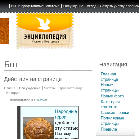
Вы не представились системе
Обсуждение
Вклад
Создать учётную запис
Бот
Навигация
Главная
Действия на странице
страница
Новые
Статья
Обсуждение
Читать
Просмотр кода
страницы
История
Новые фото
(перенаправлено с «
Боты
»)
Категории
контента
Народные
Свежие правки
герои
Популярные
одобряют
страницы
эту статью
Правила
Поэтому
рекомендуют