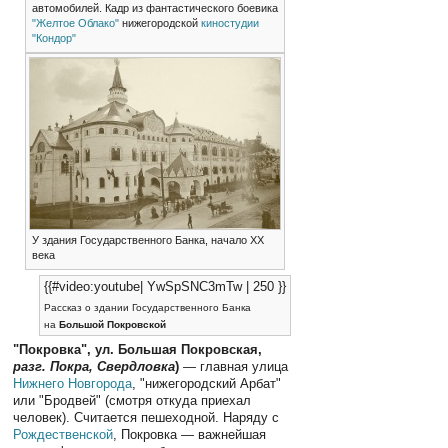
автомобилей. Кадр из фантастического боевика
"Желтое Облако"
нижегородской
киностудии
"Кондор"
У здания Государственного Банка, начало XX
века
{{#video:youtube| YwSpSNC3mTw | 250 }}
Рассказ о здании Государственного Банка
на
Большой Покровской
"Покровка", ул. Большая Покровская,
разг. Покра, Свердловка
)
— главная улица
Нижнего Новгорода
, "нижегородский Арбат"
или "Бродвей" (смотря откуда приехал
человек). Считается пешеходной. Наряду с
Рождественской
, Покровка — важнейшая