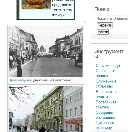
продолжать
Поиск
текст в том
же духе
Инструмент
ы
Ссылки сюда
Связанные
правки
Троллейбусное
движение на
Свердловке
Служебные
страницы
Версия для
печати
Постоянная
ссылка
Сведения
о странице
Цитировать
страницу