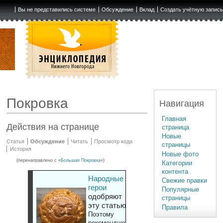
Вы не представились системе
Обсуждение
Вклад
Создать учётную запис
Покровка
Навигация
Главная
Действия на странице
страница
Новые
Статья
Обсуждение
Читать
Просмотр кода
страницы
История
Новые фото
(перенаправлено с «
Большая Покровка
»)
Категории
контента
Народные
Свежие правки
герои
Популярные
одобряют
страницы
эту статью
Правила
Поэтому
рекомендуют