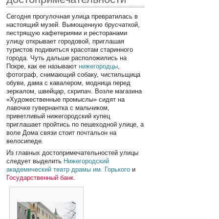
Сегодня прогулочная улица превратилась в
настоящий музей. Вымощенную брусчаткой,
пестрящую кафетериями и ресторанами
улицу открывает городовой, приглашая
туристов подивиться красотам старинного
города. Чуть дальше расположились на
Покре, как ее называют
нижегородцы
,
фотограф, снимающий собаку, чистильщица
обуви, дама с кавалером, модница перед
зеркалом, швейцар, скрипач. Возле магазина
«Художественные промыслы» сидят на
лавочке гувернантка с мальчиком,
приветливый нижегородский купец
приглашает пройтись по пешеходной улице, а
воле Дома связи стоит почтальон на
велосипеде.
Из главных достопримечательностей улицы
следует выделить
Нижегородский
академический театр драмы им. Горького
и
Государственный банк
.