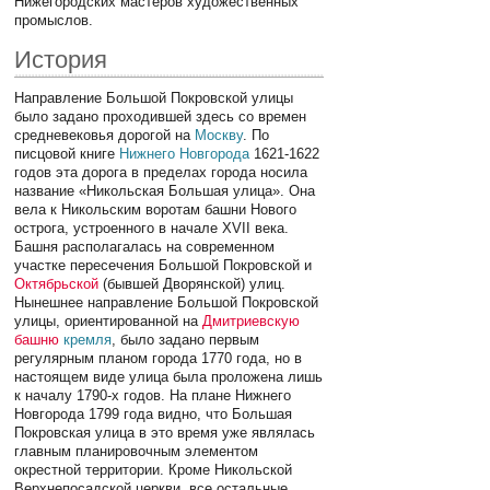
Нижегородских мастеров художественных
промыслов.
История
Направление Большой Покровской улицы
было задано проходившей здесь со времен
средневековья дорогой на
Москву
. По
писцовой книге
Нижнего Новгорода
1621-1622
годов эта дорога в пределах города носила
название «Никольская Большая улица». Она
вела к Никольским воротам башни Нового
острога, устроенного в начале XVII века.
Башня располагалась на современном
участке пересечения Большой Покровской и
Октябрьской
(бывшей Дворянской) улиц.
Нынешнее направление Большой Покровской
улицы, ориентированной на
Дмитриевскую
башню
кремля
, было задано первым
регулярным планом города 1770 года, но в
настоящем виде улица была проложена лишь
к началу 1790-х годов. На плане Нижнего
Новгорода 1799 года видно, что Большая
Покровская улица в это время уже являлась
главным планировочным элементом
окрестной территории. Кроме Никольской
Верхнепосадской церкви, все остальные