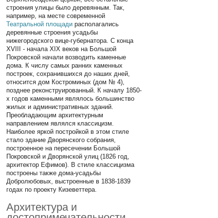
строения улицы было деревянным. Так,
например, на месте современной
Театральной площади
располагались
деревянные строения усадьбы
нижегородского вице-губернатора. С конца
XVIII - начала XIX веков на Большой
Покровской начали возводить каменные
дома. К числу самых ранних каменных
построек, сохранившихся до наших дней,
относится дом Костроминых (дом № 4),
позднее реконструированный. К началу 1850-
х годов каменными являлось большинство
жилых и административных зданий.
Преобладающим архитектурным
направлением являлся классицизм.
Наиболее яркой постройкой в этом стиле
стало здание Дворянского собрания,
построенное на пересечении Большой
Покровской и Дворянской улиц (1826 год,
архитектор Ефимов). В стиле классицизма
построены также дома-усадьбы
Добролюбовых, выстроенные в 1838-1839
годах по проекту Кизеветтера.
Архитектура и
достопримечательности