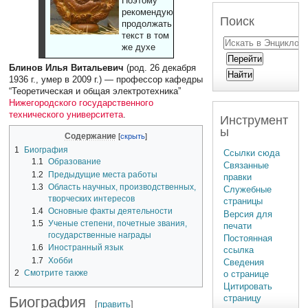
Поэтому
рекомендуют
Поиск
продолжать
текст в том
же духе
Блинов Илья Витальевич
(род. 26 декабря
1936 г., умер в 2009 г.) — профессор кафедры
“Теоретическая и общая электротехника”
Нижегородского государственного
технического университета
.
Инструмент
ы
Содержание
1
Биография
Ссылки сюда
1.1
Образование
Связанные
1.2
Предыдущие места работы
правки
1.3
Область научных, производственных,
Служебные
творческих интересов
страницы
1.4
Основные факты деятельности
Версия для
1.5
Ученые степени, почетные звания,
печати
государственные награды
Постоянная
1.6
Иностранный язык
ссылка
1.7
Хобби
Сведения
2
Смотрите также
о странице
Цитировать
страницу
Биография
[
править
]