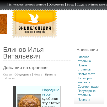
Вы не представились системе
Обсуждение
Вклад
Создать учётную запис
Блинов Илья
Навигация
Витальевич
Главная
страница
Новые
Действия на странице
страницы
Новые фото
Статья
Обсуждение
Читать
Править
Категории
История
контента
Свежие правки
Народные
Популярные
герои
страницы
одобряют
Правила
эту статью