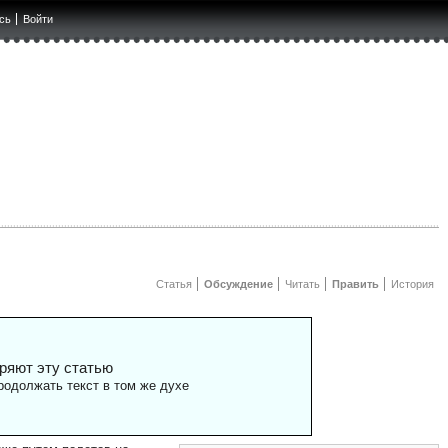
сь
Войти
Статья
Обсуждение
Читать
Править
История
ряют эту статью
одолжать текст в том же духе