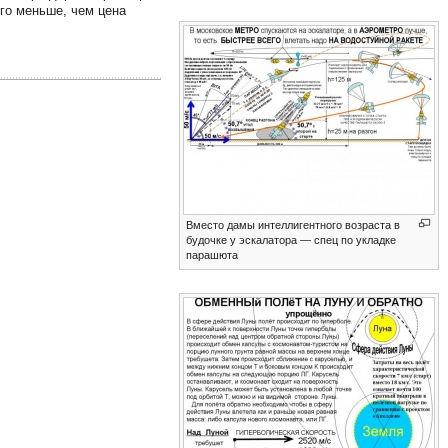
го меньше, чем цена
Вместо дамы интеллигентного возраста в
будочке у эскалатора — спец по укладке
парашюта