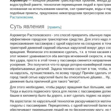
Аэрометро
— изящное решение транспортных проблем, иногда да
водоструйной ракете; технология перемещения людей в простран
основанная на использовании канатов, сил гравитации, воды и па
подобные проекты, предложено нижегородским прогрессором осв
Расталковским
.
Суть явления
[
править
]
Аэрометро Растолковского - это способ превратить обычную парк
эффективное городское транспортное средство. Для этого надо 
перескакивания пассажиров с одной карусели на соседнюю в точк
траекторий движений сидений обычных каруселей вокруг двух с
вращения. Физически это возможно сделать, т.к. в точке касания 
этот момент уравниваются оба вектора мгновенной скорости, и п
без удара, просто в этой точке у пассажира сменится направлен
ускорения. Это получится что-то вроде роторно-конвейерной лини
обрабатываемых деталей. Задача техники состоит в том, чтобы, 
на карусель, путешествовать по всему городу! Причём сделать эт
город такой сетью каруселей было бы относительно дёшево... Ну,
движения была приличной для такого "метро".
Для этого необходимо, чтобы радиус вращения был большим, нап
Тогда и высота подвесного троса для люлек с пассажирами должн
башни в километр было бы дорого, а вот сделать подвес на аэрос
На аэростатах по карусельной технологии раскручиваются мато
гондолы с пассажирами. Перецепляясь с одной маточной балки н
обеспечивают перемещение людей не по бесконечному кругу, но 