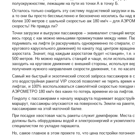
полуокружностям, лежащим на пути из точки А в точку Б.
Осталось только снабдить эту систему подсистемой загрузки и вы
а то они бы просто бессмысленно и бесконечно носились бы над 
более 100 метров с шальной скоростью аж 180 км/ч – для АЭРО
скорость! Не правда ли?
Точки загрузки и выгрузки пассажиров – эквивалент станций мет
весь город с как можно меньшими промежутками между ними. П
поднимать на лифте (и раскручивать одновременно по спирали, с
кругового карусельного движения) по канату под центром вращени
аэростата. Значит, под каждым аэростатом будет «станция», т.е
500 метров. Но можно наделать станций и чаще, если использов
заходить на круговое движение с внешней стороны, используя ве
получения нужного направления скорости движения, т.е. по касат
Самый же быстрый и экзотический способ заброса пассажиров 
это водоструйная ракета! VIP способ позволяет не терять время 
лифтах, и 100% воспользоваться самолётной скоростью поездки 
АЭРОМЕТРО 180 км/ч без каких-то потерь времени из-за лифтов.
Гондолу с пассажирами к началу маршрута поднимает водоструйн
маршрут, пассажиры опускаются на поверхность Земли на ракете
пассажирами на этой маточной балке.
При посадке хвостовая часть ракеты служит демпфером. Места с
должны быть оборудованы водой и электроэнергией и укомплект
специалистом по укладке парашюта.
Но, самое главное в этом проекте то, что цена постройки погонно