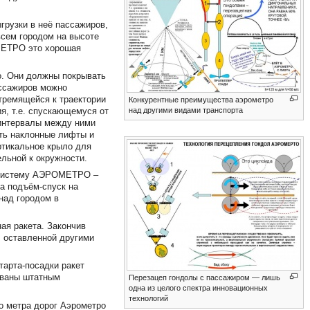
грузки в неё пассажиров,
всем городом на высоте
МЕТРО это хорошая
ро. Они должны покрывать
ассажиров можно
тремящейся к траектории
Конкурентные преимущества аэрометро
над другими видами транспорта
я, т.е. спускающемуся от
. интервалы между ними
ать наклонные лифты и
ртикальное крыло для
ельной к окружности.
в систему АЭРОМЕТРО –
на подъём-спуск на
над городом в
ая ракета. Закончив
, оставленной другими
тарта-посадки ракет
ованы штатным
Перезацеп гондолы с пассажиром — лишь
одна из целого спектра инновационных
технологий
го метра дорог Аэрометро