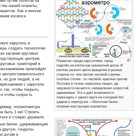
же путем полетов на
стве нашей планеты,
рашютов. Как и многие
оения космоса
овую карусель в
лишь создать технологию
ах касания круговых
оседствующих центров
Покрытие города каруселями: город
круговых траекторий в
поделён на клетки как шахматная доска. В
ерескакивание произойдёт
клетках разного цвета вращение в разные
ие центростремительного
стороны по- или против часовой стрелки:
и, но для людей, а не
голубые стелки - по часовой, красные против.
Поэтому в точках перескока гандол, где
перескакивая с карусели
окружности касаются, направления скоростей
о так, чтобы покрыть
одинаковые. Это и даёт возможность
 и чтобы скорость
переходить с одного круга на соседний без
ударов и перегрузок. + Маточная балка -
опорная конструкция аэрометро
ример, полкилометра.
а быть 1 км! Строить
тате в стократ дешевле.
чные балки, удерживающие
а другую, гондолы
по дугам и