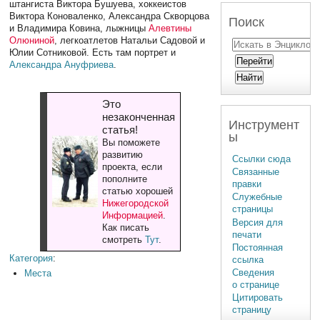
штангиста Виктора Бушуева, хоккеистов
Виктора Коноваленко, Александра Скворцова
Поиск
и Владимира Ковина, лыжницы
Алевтины
Олюниной
, легкоатлетов Натальи Садовой и
Юлии Сотниковой. Есть там портрет и
Александра Ануфриева
.
Это
незаконченная
Инструмент
статья!
ы
Вы поможете
развитию
Ссылки сюда
проекта, если
Связанные
пополните
правки
статью хорошей
Служебные
Нижегородской
страницы
Информацией
.
Версия для
Как писать
печати
смотреть
Тут
.
Постоянная
Категория
:
ссылка
Сведения
Места
о странице
Цитировать
страницу