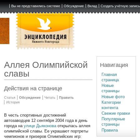
Вы не представились системе
Обсуждение
Вклад
Создать учётную запис
Аллея Олимпийской
Навигация
славы
Главная
страница
Новые
Действия на странице
страницы
Новые фото
Статья
Обсуждение
Читать
Править
Категории
История
контента
Свежие правки
В честь спортивных достижений
Популярные
автозаводцев 12 сентября 2004 года в день
страницы
города на
улице Дьяконова
открылась аллея
Правила
олимпийской славы. Ее украшают портреты
чемпионов и призеров Олимпийских игр: