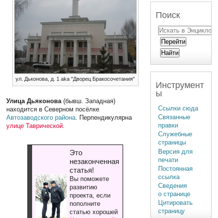
Поиск
ул. Дьконова, д. 1 aka "Дворец Бракосочетания"
Инструмент
ы
Улица Дьяконова
(бывш. Западная)
Ссылки сюда
находится в Северном посёлке
Связанные
Автозаводского района
. Перпендикулярна
правки
улице Таврической
.
Служебные
страницы
Версия для
Это
печати
незаконченная
Постоянная
статья!
ссылка
Вы поможете
Сведения
развитию
о странице
проекта, если
Цитировать
пополните
страницу
статью хорошей