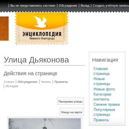
Вы не представились системе
Обсуждение
Вклад
Создать учётную запис
Улица Дьяконова
Навигация
Главная
Действия на странице
страница
Новые
Статья
Обсуждение
Читать
Править
страницы
История
Новые фото
Категории
контента
Панорама улицы
Свежие правки
Популярные
Улица на карте
страницы
Правила