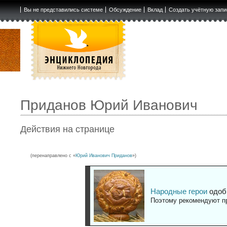
Вы не представились системе
Обсуждение
Вклад
Создать учётную запи
Приданов Юрий Иванович
Действия на странице
(перенаправлено с «
Юрий Иванович Приданов
»)
Народные герои
одоб
Поэтому рекомендуют пр