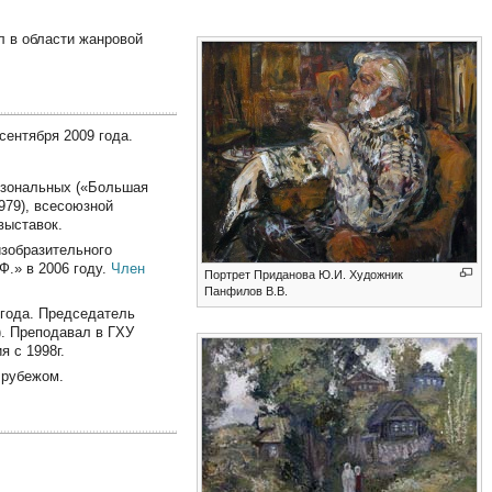
 в области жанровой
сентября 2009 года.
т зональных («Большая
1979), всесоюзной
выставок.
изобразительного
Ф.» в 2006 году.
Член
Портрет Приданова Ю.И. Художник
Панфилов В.В.
 года. Председатель
). Преподавал в ГХУ
я с 1998г.
 рубежом.