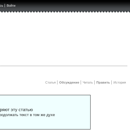
сь
Войти
Статья
Обсуждение
Читать
Править
История
ряют эту статью
одолжать текст в том же духе