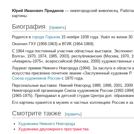
Юрий Иванович Приданов
— нижегородский живописец. Работал
картины.
Биография
[
править
]
Родился в
городе Горьком
15 ноября 1938 года. Ушёл из жизни 30 
Окончил ГХУ (1958-1963) и ВГИК (1964-1969).
С 1964 года постоянный участник областных выставок. Экспонен
Волга», 1970, 1974, 1985, 2003), республиканских (Москва, 1970, 
«Акварель-1975», всероссийской (Москва, 2000) художественных 
Лауреат премии Нижнего Новгорода (1994). За заслуги в области 
искусства присвоено почетное звание «Заслуженный художник Р. 
Союза художников России
с 1970 года.
Персональные выставки: Нижний Новгород 1988, 1998, 2001, 2009
Нижегородской организации Союза художников России (1992-1994
(1965-1975). Преподавал в детской студии Центра доп. образовани
Его картины хранятся в музеях и частных коллекциях России и за
Смотрите также
[
править
]
Художники Нижнего Новгорода
Художники двухмерного пространства