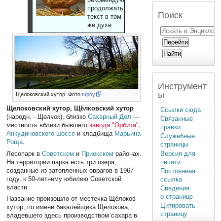
продолжать
Поиск
текст в том
же духе
Инструмент
ы
Щелоковский хутор. Фото
tupoy
.
Щелоковский хутор, Щёлковский хутор
Ссылки сюда
(народн. -
Щелчок
), близко
Сахарный Дол
—
Связанные
местность вблизи бывшего
завода "Орбита"
,
правки
Анкудиновского шоссе
и кладбища
Марьина
Служебные
Роща
.
страницы
Версия для
Лесопарк в
Советском
и
Приокском
районах.
печати
На территории парка есть три озера,
созданные из затопленных оврагов в 1967
Постоянная
году, к 50-летнему юбилею Советской
ссылка
власти.
Сведения
о странице
Название произошло от местечка Щёлоков
Цитировать
хутор, по имени бакалейщика Щёлокова,
страницу
владевшего здесь производством сахара в