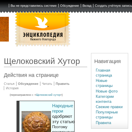
Вы не представились системе
Обсуждение
Вклад
Создать учётную запис
Щелоковский Хутор
Навигация
Главная
Действия на странице
страница
Новые
Статья
Обсуждение
Читать
Править
страницы
История
Новые фото
(перенаправлено с «
Щелоковский хутор
»)
Категории
контента
Народные
Свежие правки
герои
Популярные
одобряют
страницы
эту статью
Правила
Поэтому
рекомендуют