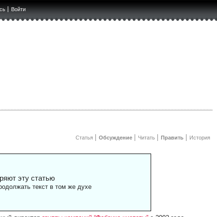
сь
Войти
Статья
Обсуждение
Читать
Править
История
ряют эту статью
одолжать текст в том же духе