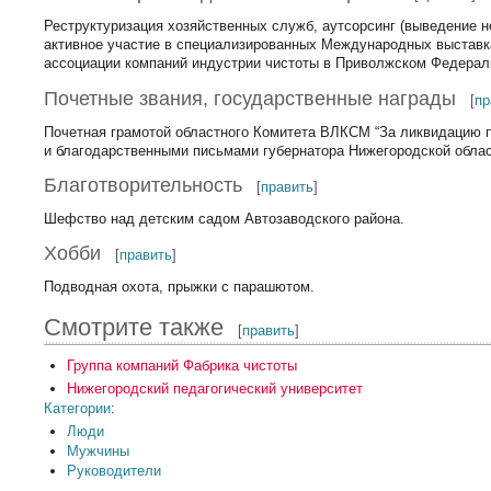
Реструктуризация хозяйственных служб, аутсорсинг (выведение
активное участие в специализированных Международных выстав
ассоциации компаний индустрии чистоты в Приволжском Федерал
Почетные звания, государственные награды
[
пр
Почетная грамотой областного Комитета ВЛКСМ “За ликвидацию п
и благодарственными письмами губернатора Нижегородской облас
Благотворительность
[
править
]
Шефство над детским садом Автозаводского района.
Хобби
[
править
]
Подводная охота, прыжки с парашютом.
Смотрите также
[
править
]
Группа компаний Фабрика чистоты
Нижегородский педагогический университет
Категории
:
Люди
Мужчины
Руководители