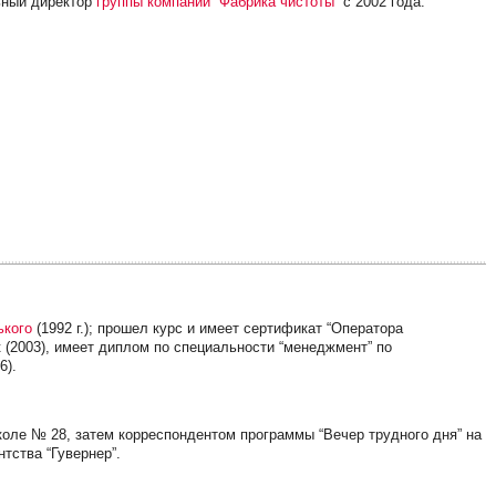
льный директор
группы компаний “Фабрика чистоты”
с 2002 года.
ького
(1992 г.); прошел курс и имеет сертификат “Оператора
 (2003), имеет диплом по специальности “менеджмент” по
6).
оле № 28, затем корреспондентом программы “Вечер трудного дня” на
тства “Гувернер”.