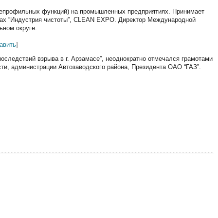
 непрофильных функций) на промышленных предприятиях. Принимает
ках “Индустрия чистоты”, CLEAN EXPO. Директор Международной
ьном округе.
авить
]
оследствий взрыва в г. Арзамасе”, неоднократно отмечался грамотами
ти, администрации Автозаводского района, Президента ОАО “ГАЗ”.