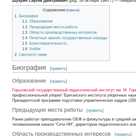
Шухрин Сергей Дмитриевич
(род. 26 октября 1965 г.) — генера
Содержание
1
Биография
1.1
Образование
1.2
Предыдущие места работы
1.3
Область производственных интересов
1.4
Почетные звания, государственные награды
1.5
Благотворительность
1.6
Хобби
2
Смотрите также
Биография
[
править
]
Образование
[
править
]
Горьковский государственный педагогический институт им. М. Гор
профессиональной уборки” Британского института уборочных наук
Президентской программе подготовки управленческих кадров (200
Предыдущие места работы
[
править
]
Ранее работал преподавателем ОБЖ и физкультуры в средней шк
телевизионном канале “Сети НН”, директором педагогического аген
Область производственных интересов
[
править
]