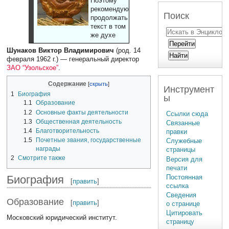
Поэтому
рекомендуют
Поиск
продолжать
текст в том
же духе
Шунаков Виктор Владимирович
(род. 14
февраля 1962 г.) — генеральный директор
ЗАО “Узольское”
.
Содержание
Инструмент
1
Биография
ы
1.1
Образование
1.2
Основные факты деятельности
Ссылки сюда
1.3
Общественная деятельность
Связанные
1.4
Благотворительность
правки
1.5
Почетные звания, государственные
Служебные
награды
страницы
2
Смотрите также
Версия для
печати
Биография
Постоянная
[
править
]
ссылка
Сведения
Образование
[
править
]
о странице
Цитировать
Московский юридический институт.
страницу