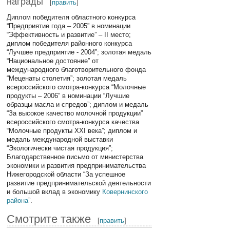
награды
[
править
]
Диплом победителя областного конкурса
“Предприятие года – 2005” в номинации
“Эффективность и развитие” – II место;
диплом победителя районного конкурса
“Лучшее предприятие - 2004”; золотая медаль
“Национальное достояние” от
международного благотворительного фонда
“Меценаты столетия”; золотая медаль
всероссийского смотра-конкурса “Молочные
продукты – 2006” в номинации “Лучшие
образцы масла и спредов”; диплом и медаль
“За высокое качество молочной продукции”
всероссийского смотра-конкурса качества
“Молочные продукты XXI века”; диплом и
медаль международной выставки
“Экологически чистая продукция”;
Благодарственное письмо от министерства
экономики и развития предпринимательства
Нижегородской области “За успешное
развитие предпринимательской деятельности
и большой вклад в экономику
Ковернинского
района
”.
Смотрите также
[
править
]