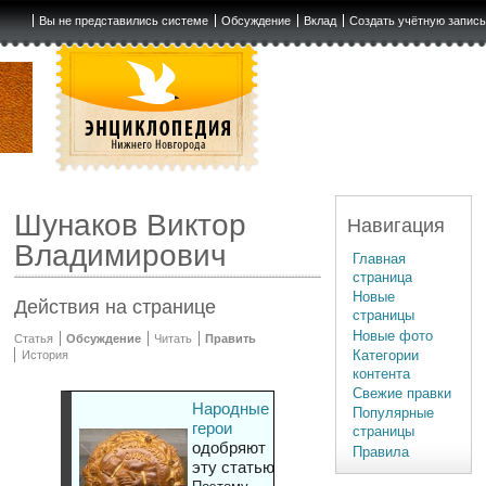
Вы не представились системе
Обсуждение
Вклад
Создать учётную запис
Шунаков Виктор
Навигация
Владимирович
Главная
страница
Новые
Действия на странице
страницы
Новые фото
Статья
Обсуждение
Читать
Править
Категории
История
контента
Свежие правки
Народные
Популярные
герои
страницы
одобряют
Правила
эту статью