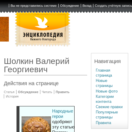
Вы не представились системе
Обсуждение
Вклад
Создать учётную запис
Шолкин Валерий
Навигация
Георгиевич
Главная
страница
Новые
Действия на странице
страницы
Новые фото
Статья
Обсуждение
Читать
Править
Категории
История
контента
Свежие правки
Народные
Популярные
герои
страницы
одобряют
Правила
эту статью