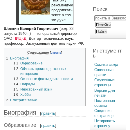
Поэтому
рекомендуют
Поиск
продолжать
текст в том
же духе
Шолкин Валерий Георгиевич
(род. 23
августа 1940 г.) — генеральный директор
ОАО
НИЦКД
. Доктор технических наук,
профессор. Заслуженный деятель науки РФ.
Инструмент
Содержание
ы
1
Биография
1.1
Образование
Ссылки сюда
1.2
Область производственных
Связанные
интересов
правки
1.3
Основные факты деятельности
Служебные
1.4
Награды
страницы
1.5
Иностранный язык
Версия для
1.6
Хобби
печати
2
Смотрите также
Постоянная
ссылка
Сведения
Биография
[
править
]
о странице
Цитировать
Образование
[
править
]
страницу